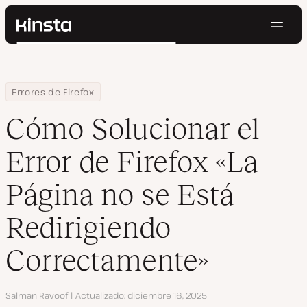
Naveg
Kinsta®
Buscar
Plataforma
Soluciones
Iniciar Sesión
Pruébalo gratis
Home
Centro de Recursos
Blog
Cómo Solucionar el Error de Firefox «La Página no se Está Redir
Errores de Firefox
Precios
Recursos
Cómo Solucionar el
Contacto
Error de Firefox «La
Página no se Está
Redirigiendo
Correctamente»
Autor
Salman Ravoof
Actualizado
diciembre 16, 2025