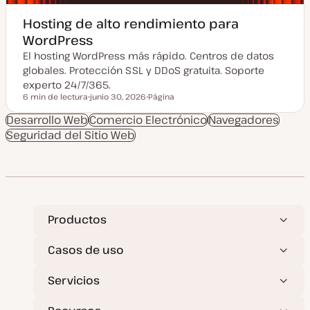
Hosting de alto rendimiento para
WordPress
El hosting WordPress más rápido. Centros de datos
globales. Protección SSL y DDoS gratuita. Soporte
experto 24/7/365.
6 min de lectura
junio 30, 2026
Página
Tiempo de lectura
F
T
e
i
Desarrollo Web
Comercio Electrónico
Navegadores
c
p
Seguridad del Sitio Web
h
o
a
d
a
e
c
p
t
o
u
s
a
t
l
i
z
Productos
a
d
a
Casos de uso
Servicios