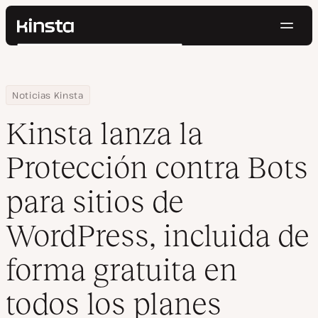
Naveg
Kinsta®
Buscar
Plataforma
Soluciones
Iniciar Sesión
Pruébalo gratis
Home
Centro de Recursos
Blog
Kinsta lanza la Protección contra Bots para sitios de WordPress, 
Noticias Kinsta
Precios
Recursos
Kinsta lanza la
Contacto
Protección contra Bots
para sitios de
WordPress, incluida de
forma gratuita en
todos los planes