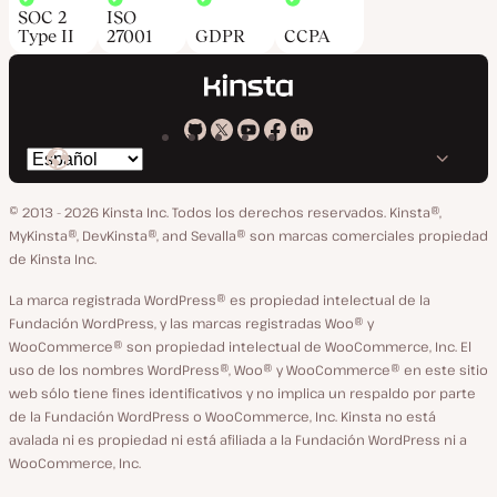
SOC 2
ISO
Type II
27001
GDPR
CCPA
Kinsta
Kinsta
Kinsta
Kinsta
Kinsta
Cambiar
en
en
en
en
en
idioma
GitHub
X
YouTube
Facebook
LinkedIn
© 2013 - 2026 Kinsta Inc. Todos los derechos reservados.
Kinsta®,
MyKinsta®, DevKinsta®, and Sevalla® son marcas comerciales propiedad
de Kinsta Inc.
La marca registrada WordPress® es propiedad intelectual de la
Fundación WordPress, y las marcas registradas Woo® y
WooCommerce® son propiedad intelectual de WooCommerce, Inc. El
uso de los nombres WordPress®, Woo® y WooCommerce® en este sitio
web sólo tiene fines identificativos y no implica un respaldo por parte
de la Fundación WordPress o WooCommerce, Inc. Kinsta no está
avalada ni es propiedad ni está afiliada a la Fundación WordPress ni a
WooCommerce, Inc.