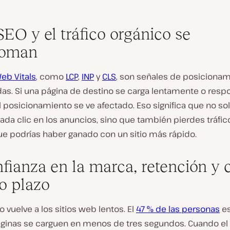
SEO y el tráfico orgánico se
loman
eb Vitals
, como
LCP
,
INP
y
CLS
, son señales de posiciona
das. Si una página de destino se carga lentamente o res
el posicionamiento se ve afectado. Eso significa que no so
da clic en los anuncios, sino que también pierdes tráfic
ue podrías haber ganado con un sitio más rápido.
nfianza en la marca, retención y 
go plazo
o vuelve a los sitios web lentos. El
47 % de las personas
es
áginas se carguen en menos de tres segundos. Cuando el