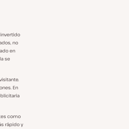
invertido
ados, no
iado en
da se
isitante.
ones. En
licitaria
antes como
s rápido y