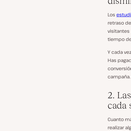
dismi
Los
estud
retraso d
visitante
tiempo de
Y cada vez
Has pagado
conversión
campaña.
2. La
cada 
Cuanto má
realizar a