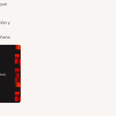
 que
ión y
añana.