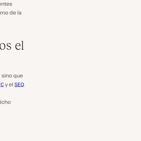
ientes
orno de la
os el
, sino que
PC
y el
SEO
.
dicho