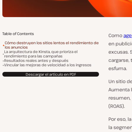
Table of Contents
Como
age
Cómo destruyen los sitios lentos el rendimiento de
en public
los anuncios
excusas. 
La arquitectura de Kinsta, que prioriza el
rendimiento para las campañas
cargarse, 
Resultados reales antes y después
Vincular las mejoras de velocidad a los ingresos
esfuma.
Descargar el artículo en PDF
Un sitio d
Aumenta l
resumen, e
(ROAS).
Por eso, l
la segment