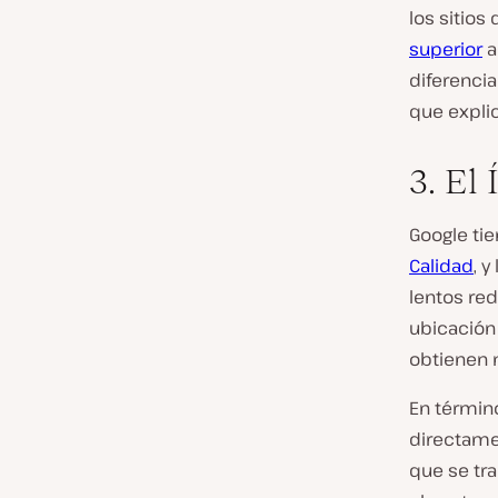
los sitio
superior
a
diferencia
que explic
3. El
Google tie
Calidad
, 
lentos red
ubicación
obtienen 
En términ
directamen
que se tr