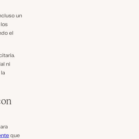
ncluso un
 los
ndo el
itaria.
al ni
 la
con
ara
ente
que