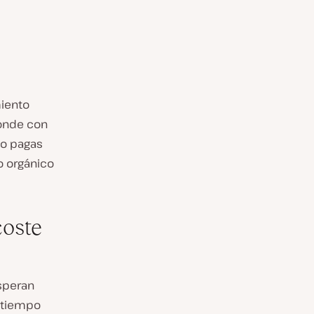
miento
ponde con
lo pagas
o orgánico
coste
peran
 tiempo