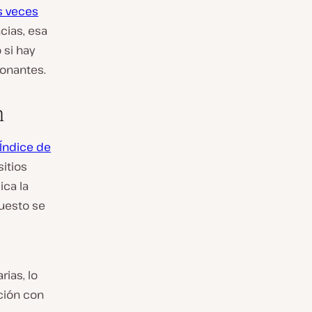
s veces
cias, esa
 si hay
ionantes.
n
Índice de
sitios
ica la
puesto se
ias, lo
ción con