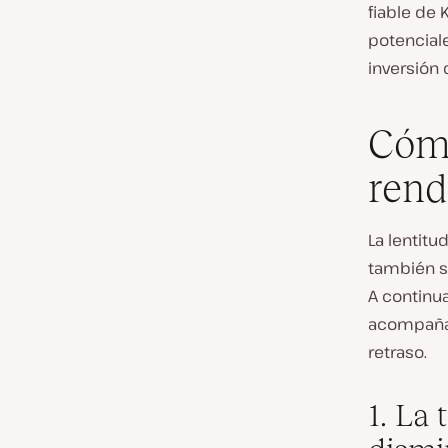
fiable de 
potenciale
inversión
Cómo
rend
La lentitu
también so
A continu
acompañad
retraso.
1. La 