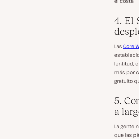
el coste.
4. El 
desp
Las
Core W
estableci
lentitud, 
más por ca
gratuito q
5. Co
a lar
La gente n
que las p