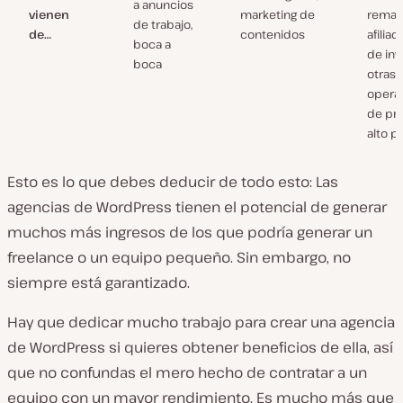
a anuncios
vienen
marketing de
remark
de trabajo,
de…
contenidos
afiliad
boca a
de inv
boca
otras
opera
de pr
alto pe
Esto es lo que debes deducir de todo esto: Las
agencias de WordPress tienen el
potencial
de generar
muchos más ingresos de los que podría generar un
freelance o un equipo pequeño. Sin embargo, no
siempre está garantizado.
Hay que dedicar mucho trabajo para crear una agencia
de WordPress si quieres obtener beneficios de ella, así
que no confundas el mero hecho de contratar a un
equipo con un mayor rendimiento. Es mucho más que