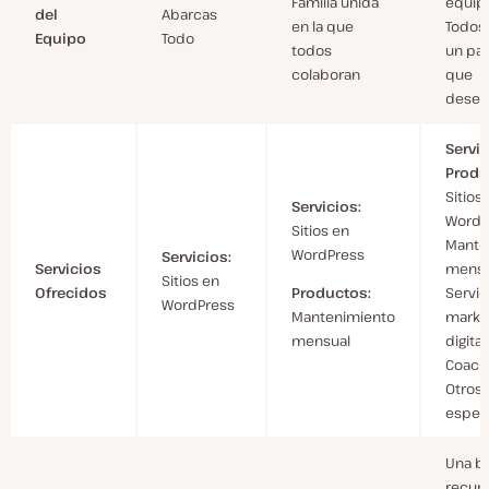
Familia unida
equip
del
Abarcas
en la que
Todos 
Equipo
Todo
todos
un pap
colaboran
que
dese
Servic
Produ
Sitios
Servicios:
WordP
Sitios en
Mante
WordPress
Servicios:
Servicios
mensu
Sitios en
Productos:
Ofrecidos
Servic
WordPress
Mantenimiento
marke
mensual
digital
Coach
Otros 
espec
Una b
recur