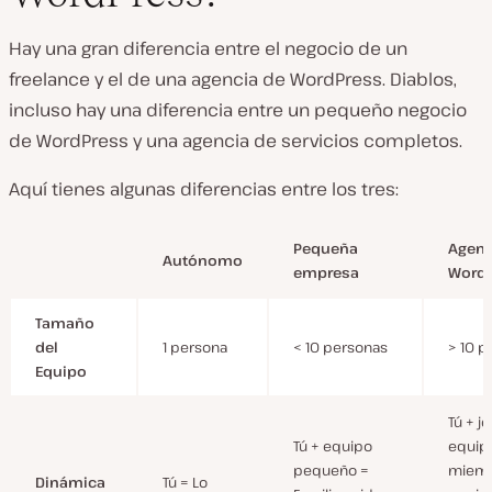
Hay una gran diferencia entre el negocio de un
freelance y el de una agencia de WordPress. Diablos,
incluso hay una diferencia entre un pequeño negocio
de WordPress y una agencia de servicios completos.
Aquí tienes algunas diferencias entre los tres:
Pequeña
Agenc
Autónomo
empresa
WordP
Tamaño
del
1 persona
< 10 personas
> 10 p
Equipo
Tú + j
Tú + equipo
equip
pequeño =
miemb
Dinámica
Tú = Lo