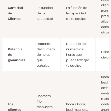
client
Cantidad
En función
En función de
gran
de
de tu
la capacidad
presu
Clientes
capacidad
de tu equipo
afluen
const
otros
Depende
Depende del
Potencial
del número
número de
El lími
de
de horas
horas que
cielo
ganancias
que
pueda trabajar
trabajes
tu equipo
Boca a
lead 
embu
ventas
Contacto
marke
frío,
Los
Boca a boca,
conte
respuesta
clientes
lead magnets,
anunci