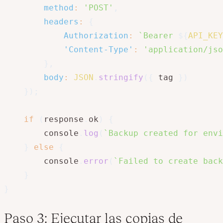
method
:
'POST'
,
headers
:
{
Authorization
:
`
Bearer 
${
API_KEY
'Content-Type'
:
'application/jso
}
,
body
:
JSON
.
stringify
(
{
 tag 
}
)
}
)
;
if
(
response
.
ok
)
{
        console
.
log
(
`
Backup created for envi
}
else
{
        console
.
error
(
`
Failed to create back
}
}
Paso 3: Ejecutar las copias de