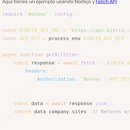
Aquí tienes un ejemplo usando Node.js y
Fetch API
:
require
(
'dotenv'
)
.
config
(
)
;
const
KINSTA_API_URL
=
'https://api.kinsta.c
const
API_KEY
=
 process
.
env
.
KINSTA_API_KEY
;
async
function
getAllSites
(
)
{
const
 response 
=
await
fetch
(
`
${
KINSTA_A
headers
:
{
Authorization
:
`
Bearer 
${
API_KEY
}
}
)
;
const
 data 
=
await
 response
.
json
(
)
;
return
 data
.
company
.
sites
;
// Returns ar
}