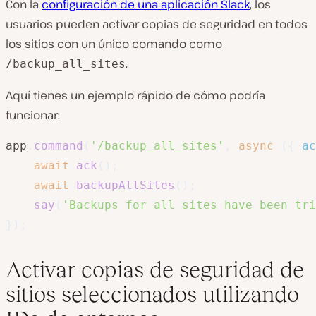
Con la
configuración de una aplicación Slack
, los
usuarios pueden activar copias de seguridad en todos
los sitios con un único comando como
.
/backup_all_sites
Aquí tienes un ejemplo rápido de cómo podría
funcionar:
app
.
command
(
'/backup_all_sites'
,
async
(
{
 ac
await
ack
(
)
;
await
backupAllSites
(
)
;
say
(
'Backups for all sites have been tri
}
)
;
Activar copias de seguridad de
sitios seleccionados utilizando