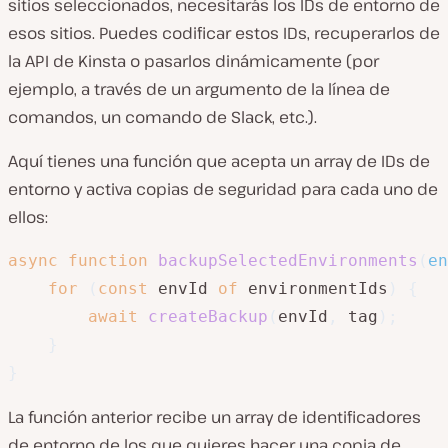
sitios seleccionados, necesitarás los IDs de entorno de
esos sitios. Puedes codificar estos IDs, recuperarlos de
la API de Kinsta o pasarlos dinámicamente (por
ejemplo, a través de un argumento de la línea de
comandos, un comando de Slack, etc.).
Aquí tienes una función que acepta un array de IDs de
entorno y activa copias de seguridad para cada uno de
ellos:
async
function
backupSelectedEnvironments
(
en
for
(
const
 envId 
of
 environmentIds
)
{
await
createBackup
(
envId
,
 tag
)
;
}
}
La función anterior recibe un array de identificadores
de entorno de los que quieres hacer una copia de