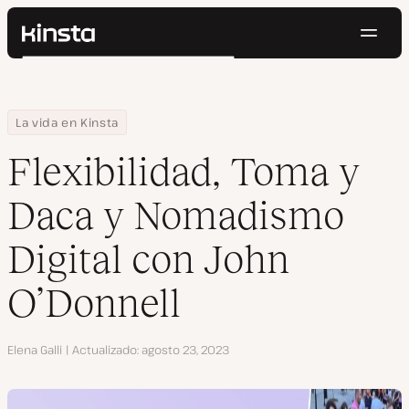
Naveg
Kinsta®
Buscar
Plataforma
Soluciones
Iniciar Sesión
Pruébalo gratis
Home
Centro de Recursos
Blog
Flexibilidad, Toma y Daca y Nomadismo Digital con John O’Donnel
La vida en Kinsta
Precios
Recursos
Flexibilidad, Toma y
Contacto
Daca y Nomadismo
Digital con John
O’Donnell
Autor
Elena Galli
Actualizado
agosto 23, 2023