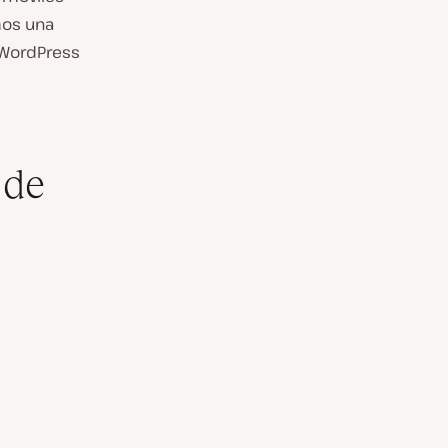
mos una
 WordPress
 de