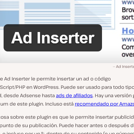
Ad Insert
de Ad Inserter le permite insertar un ad o código
Script/PHP en WordPress. Puede ser usado para todo tip
d, desde Adsense hasta
ads de afiliados
. Hay una versión 
um de este plugin. Incluso está
recomendado por Amazo
osa sobre este plugin es que le permite insertar publici
 punto de su publicación. Puede hacer antes o después d
, o incluso por un % dentro de su contenido (o un númer