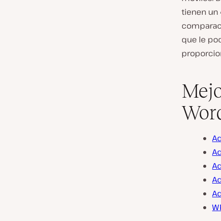
tienen un
comparaci
que le pod
proporcio
Mejo
Word
Ad
Ad
Ad
A
Ad
WP