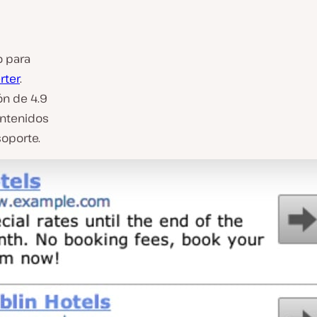
o para
rter
.
ón de 4.9
antenidos
soporte.