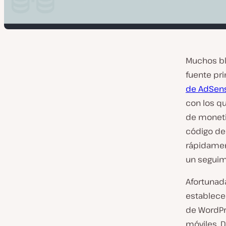
Muchos bl
fuente pri
de AdSen
con los q
de monetiz
código de
rápidamen
un seguim
Afortunad
establece 
de WordPre
móviles. 