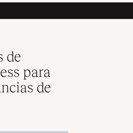
tar las Ganancias de Su Blog
s de
ess para
ncias de