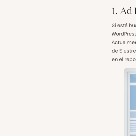
1. Ad 
Si está bu
WordPres
Actualment
de 5 estr
en el repo