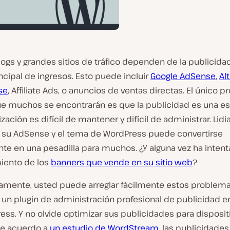
ogs y grandes sitios de tráfico dependen de la publicid
ncipal de ingresos. Esto puede incluir
Google AdSense
,
Al
se
, Affiliate Ads, o anuncios de ventas directas. El único 
ue muchos se encontrarán es que la publicidad es una es
ación es difícil de mantener y difícil de administrar. Lidia
 su AdSense y el tema de WordPress puede convertirse
te en una pesadilla para muchos. ¿Y alguna vez ha inten
iento de los
banners que vende en su sitio web
?
amente, usted puede arreglar fácilmente estos problemas
un plugin de administración profesional de publicidad en
ss. Y no olvide optimizar sus publicidades para disposit
De acuerdo a
un estudio de WordStream
, las publicidade