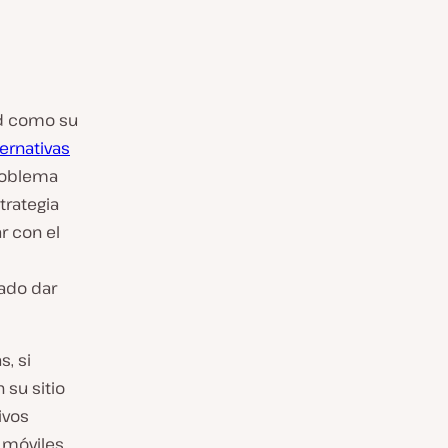
ad como su
ternativas
problema
trategia
r con el
tado dar
, si
 su sitio
ivos
s móviles