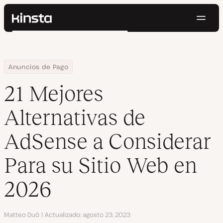
Naveg
Kinsta®
Buscar
Plataforma
Soluciones
Iniciar Sesión
Pruébalo gratis
Home
Centro de Recursos
Blog
21 Mejores Alternativas de AdSense a Considerar Para su Sitio 
Anuncios de Pago
Precios
Recursos
21 Mejores
Contacto
Alternativas de
AdSense a Considerar
Para su Sitio Web en
2026
Autor
Matteo Duò
Actualizado
agosto 23, 2023