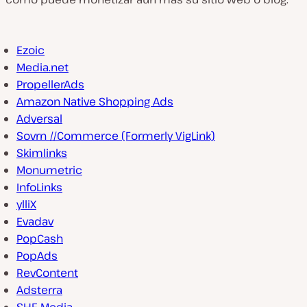
Ezoic
Media.net
PropellerAds
Amazon Native Shopping Ads
Adversal
Sovrn //Commerce (Formerly VigLink)
Skimlinks
Monumetric
InfoLinks
ylliX
Evadav
PopCash
PopAds
RevContent
Adsterra
SHE Media