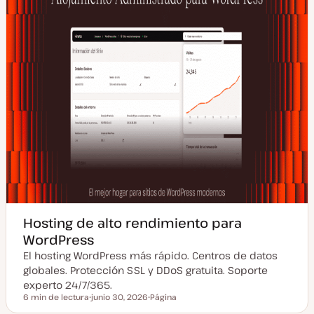
Hosting de alto rendimiento para
WordPress
El hosting WordPress más rápido. Centros de datos
globales. Protección SSL y DDoS gratuita. Soporte
experto 24/7/365.
6 min de lectura
junio 30, 2026
Página
Tiempo de lectura
F
T