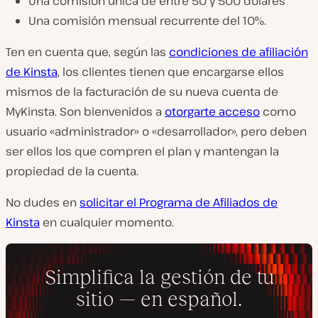
Una comisión única de entre 50 y 500 dólares
Una comisión mensual recurrente del 10%.
Ten en cuenta que, según las
condiciones de afiliación
de Kinsta
, los clientes tienen que encargarse ellos
mismos de la facturación de su nueva cuenta de
MyKinsta. Son bienvenidos a
otorgarte acceso
como
usuario «administrador» o «desarrollador», pero deben
ser ellos los que compren el plan y mantengan la
propiedad de la cuenta.
No dudes en
solicitar el Programa de Afiliados de
Kinsta
en cualquier momento.