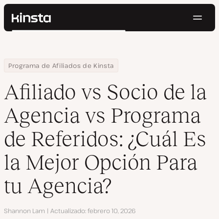
Naveg
Kinsta®
Buscar
Plataforma
Soluciones
Iniciar Sesión
Pruébalo gratis
Home
Centro de Recursos
Blog
Afiliado vs Socio de la Agencia vs Programa de Referidos: ¿Cuál E
Programa de Afiliados de Kinsta
Precios
Recursos
Afiliado vs Socio de la
Contacto
Agencia vs Programa
de Referidos: ¿Cuál Es
la Mejor Opción Para
tu Agencia?
Autor
Shannon Lam
Actualizado
febrero 10, 2026