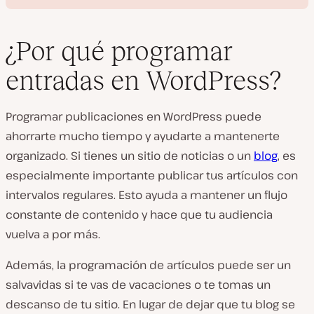
¿Por qué programar
entradas en WordPress?
R
e
Programar publicaciones en WordPress puede
p
r
ahorrarte mucho tiempo y ayudarte a mantenerte
o
d
organizado. Si tienes un sitio de noticias o un
blog
, es
u
c
especialmente importante publicar tus artículos con
i
intervalos regulares. Esto ayuda a mantener un flujo
r
v
constante de contenido y hace que tu audiencia
í
d
vuelva a por más.
e
o
Además, la programación de artículos puede ser un
salvavidas si te vas de vacaciones o te tomas un
descanso de tu sitio. En lugar de dejar que tu blog se