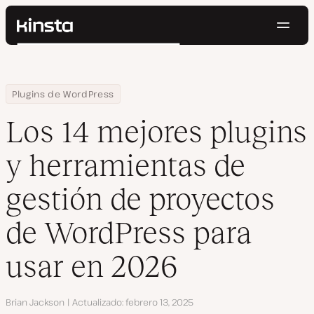
Naveg
Kinsta®
Buscar
Plataforma
Soluciones
Iniciar Sesión
Pruébalo gratis
Home
Centro de Recursos
Blog
Los 14 mejores plugins y herramientas de gestión de proyectos
Plugins de WordPress
Precios
Recursos
Los 14 mejores plugins
Contacto
y herramientas de
gestión de proyectos
de WordPress para
usar en 2026
Autor
Brian Jackson
Actualizado
febrero 13, 2025