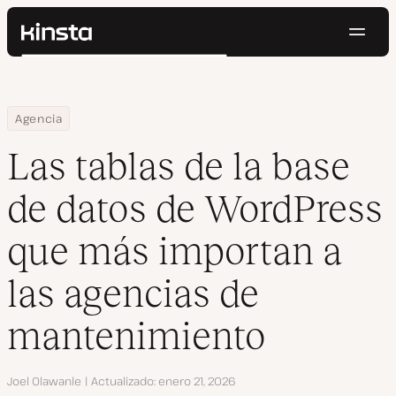
Naveg
Kinsta®
Buscar
Plataforma
Soluciones
Iniciar Sesión
Pruébalo gratis
Home
Centro de Recursos
Blog
Las tablas de la base de datos de WordPress que más importan 
Agencia
Precios
Recursos
Las tablas de la base
Contacto
de datos de WordPress
que más importan a
las agencias de
mantenimiento
Autor
Joel Olawanle
Actualizado
enero 21, 2026