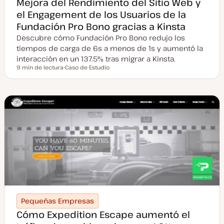
Mejora del Rendimiento del Sitio Web y
el Engagement de los Usuarios de la
Fundación Pro Bono gracias a Kinsta
Descubre cómo Fundación Pro Bono redujo los
tiempos de carga de 6s a menos de 1s y aumentó la
interacción en un 137.5% tras migrar a Kinsta.
9 min de lectura
Caso de Estudio
Tiempo de lectura
T
i
p
o
d
e
p
o
s
t
Pequeñas Empresas
Cómo Expedition Escape aumentó el