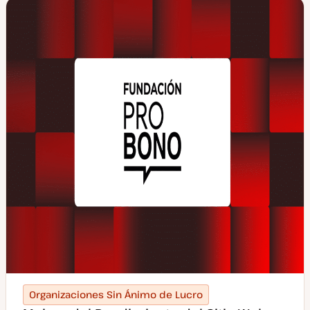
d
e
p
o
s
t
Organizaciones Sin Ánimo de Lucro