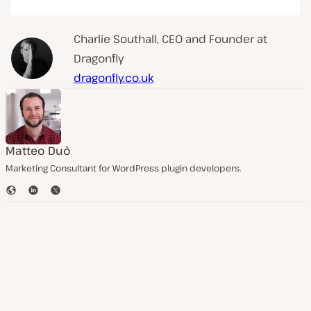
Charlie Southall, CEO and Founder at
Dragonfly
dragonfly.co.uk
Matteo Duò
Marketing Consultant for WordPress plugin developers.
S
L
T
i
i
w
t
n
i
i
k
t
o
e
t
w
d
e
e
I
r
b
n