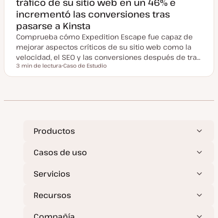
tráfico de su sitio web en un 46% e
incrementó las conversiones tras
pasarse a Kinsta
Comprueba cómo Expedition Escape fue capaz de
mejorar aspectos críticos de su sitio web como la
velocidad, el SEO y las conversiones después de tra…
3 min de lectura
Caso de Estudio
Tiempo de lectura
T
i
p
o
d
e
p
o
s
t
Productos
Casos de uso
Servicios
Recursos
Compañía