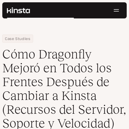
Naveg
Kinsta®
Buscar
Plataforma
Soluciones
Iniciar Sesión
Pruébalo gratis
Home
Empresa
Cómo Dragonfly Mejoró en Todos los Frentes Después de Cambiar 
Case Studies
Precios
Recursos
Cómo Dragonfly
Contacto
Mejoró en Todos los
Frentes Después de
Cambiar a Kinsta
(Recursos del Servidor,
Soporte y Velocidad)