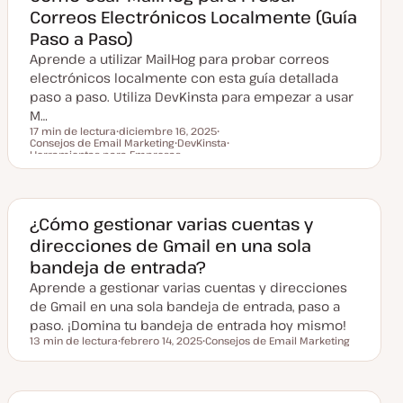
Correos Electrónicos Localmente (Guía
Paso a Paso)
Aprende a utilizar MailHog para probar correos
electrónicos localmente con esta guía detallada
paso a paso. Utiliza DevKinsta para empezar a usar
M…
17 min de lectura
diciembre 16, 2025
Consejos de Email Marketing
F
DevKinsta
T
Tiempo de lectura
Herramientas para Empresas
e
T
e
T
c
e
m
e
h
m
a
m
a
a
a
a
c
¿Cómo gestionar varias cuentas y
t
u
direcciones de Gmail en una sola
a
l
bandeja de entrada?
i
z
Aprende a gestionar varias cuentas y direcciones
a
de Gmail en una sola bandeja de entrada, paso a
d
a
paso. ¡Domina tu bandeja de entrada hoy mismo!
13 min de lectura
febrero 14, 2025
Consejos de Email Marketing
Tiempo de lectura
F
T
e
e
c
m
h
a
a