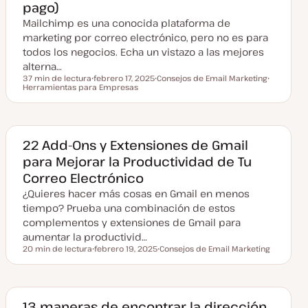
pago)
l
i
Mailchimp es una conocida plataforma de
z
a
marketing por correo electrónico, pero no es para
d
todos los negocios. Echa un vistazo a las mejores
a
alterna…
37 min de lectura
febrero 17, 2025
Consejos de Email Marketing
Tiempo de lectura
Herramientas para Empresas
F
T
T
e
e
e
c
m
m
h
a
a
a
a
c
22 Add-Ons y Extensiones de Gmail
t
para Mejorar la Productividad de Tu
u
a
Correo Electrónico
l
i
¿Quieres hacer más cosas en Gmail en menos
z
a
tiempo? Prueba una combinación de estos
d
complementos y extensiones de Gmail para
a
aumentar la productivid…
20 min de lectura
febrero 19, 2025
Consejos de Email Marketing
Tiempo de lectura
F
T
e
e
c
m
h
a
a
a
13 maneras de encontrar la dirección