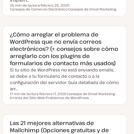
implem…
25 min de lectura
febrero 26, 2025
Tiempo de lectura
Consejos de Comercio Electrónico
F
Consejos de Email Marketing
T
e
T
e
c
e
m
h
m
a
a
a
a
c
¿Cómo arreglar el problema de
t
WordPress que no envía correos
u
a
electrónicos? (+ consejos sobre cómo
l
i
arreglarlo con los plugins de
z
a
formularios de contacto más usados)
d
a
Si tu sitio de WordPress no está enviando emails,
se debe a tu formulario de contacto o a la
configuración del servidor. Guía detallada de cómo
arr…
17 min de lectura
febrero 17, 2025
Consejos de Email Marketing
Tiempo de lectura
Errores del Sitio Web
F
Problemas de WordPress
T
T
e
T
e
e
c
e
m
m
h
m
a
a
a
a
a
c
Las 21 mejores alternativas de
t
Mailchimp (Opciones gratuitas y de
u
a