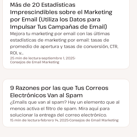
a
Más de 20 Estadísticas
c
Imprescindibles sobre el Marketing
t
u
por Email (Utiliza los Datos para
a
l
Impulsar Tus Campañas de Email)
i
z
Mejora tu marketing por email con las últimas
a
d
estadísticas de marketing por email: tasas de
a
promedio de apertura y tasas de conversión, CTR,
ROI, v…
25 min de lectura
septiembre 1, 2025
Tiempo de lectura
Consejos de Email Marketing
F
T
e
e
c
m
h
a
a
a
c
9 Razones por las que Tus Correos
t
Electrónicos Van al Spam
u
a
¿Emails que van al spam? Hay un elemento que al
l
i
menos activa el filtro de spam. Mira aquí para
z
a
solucionar la entrega del correo electrónico.
d
15 min de lectura
febrero 14, 2025
Consejos de Email Marketing
a
Tiempo de lectura
F
T
e
e
c
m
h
a