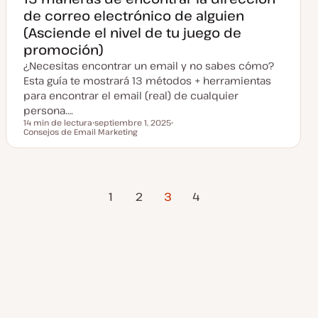
c
de correo electrónico de alguien
t
u
(Asciende el nivel de tu juego de
a
l
promoción)
i
z
¿Necesitas encontrar un email y no sabes cómo?
a
d
Esta guía te mostrará 13 métodos + herramientas
a
para encontrar el email (real) de cualquier
persona.…
14 min de lectura
septiembre 1, 2025
Tiempo de lectura
Consejos de Email Marketing
F
T
e
e
c
m
h
a
a
a
Página
Página
Paginación
c
1
2
3
4
t
Anterior
siguiente
u
a
de
l
i
z
entradas
a
d
a