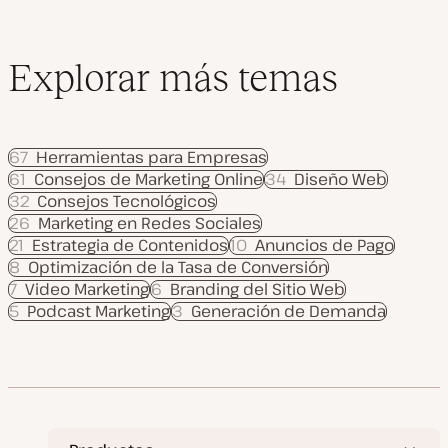
Explorar más temas
67
Herramientas para Empresas
61
Consejos de Marketing Online
34
Diseño Web
32
Consejos Tecnológicos
26
Marketing en Redes Sociales
21
Estrategia de Contenidos
10
Anuncios de Pago
8
Optimización de la Tasa de Conversión
7
Video Marketing
6
Branding del Sitio Web
5
Podcast Marketing
3
Generación de Demanda