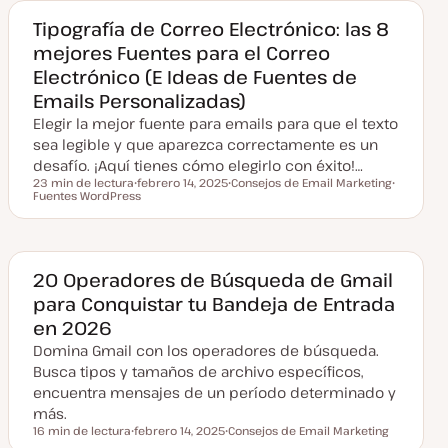
a
a
Tipografía de Correo Electrónico: las 8
c
mejores Fuentes para el Correo
t
u
Electrónico (E Ideas de Fuentes de
a
l
Emails Personalizadas)
i
z
Elegir la mejor fuente para emails para que el texto
a
d
sea legible y que aparezca correctamente es un
a
desafío. ¡Aquí tienes cómo elegirlo con éxito!…
23 min de lectura
febrero 14, 2025
Consejos de Email Marketing
Tiempo de lectura
Fuentes WordPress
F
T
T
e
e
e
c
m
m
h
a
a
a
a
c
20 Operadores de Búsqueda de Gmail
t
para Conquistar tu Bandeja de Entrada
u
a
en 2026
l
i
Domina Gmail con los operadores de búsqueda.
z
a
Busca tipos y tamaños de archivo específicos,
d
encuentra mensajes de un período determinado y
a
más.
16 min de lectura
febrero 14, 2025
Consejos de Email Marketing
Tiempo de lectura
F
T