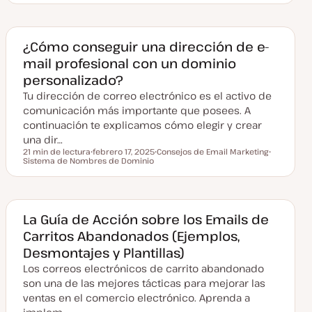
e
e
c
m
h
a
a
a
¿Cómo conseguir una dirección de e-
c
mail profesional con un dominio
t
u
personalizado?
a
l
Tu dirección de correo electrónico es el activo de
i
z
comunicación más importante que posees. A
a
continuación te explicamos cómo elegir y crear
d
a
una dir…
21 min de lectura
febrero 17, 2025
Consejos de Email Marketing
Tiempo de lectura
Sistema de Nombres de Dominio
F
T
T
e
e
e
c
m
m
h
a
a
a
a
c
La Guía de Acción sobre los Emails de
t
Carritos Abandonados (Ejemplos,
u
a
Desmontajes y Plantillas)
l
i
Los correos electrónicos de carrito abandonado
z
a
son una de las mejores tácticas para mejorar las
d
ventas en el comercio electrónico. Aprenda a
a