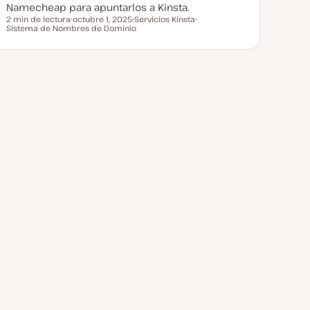
Namecheap para apuntarlos a Kinsta.
2 min de lectura
octubre 1, 2025
Servicios Kinsta
Tiempo de lectura
Sistema de Nombres de Dominio
F
T
T
e
e
e
c
m
m
h
a
a
a
a
c
t
u
a
l
i
z
a
d
a