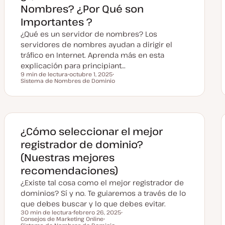
Nombres? ¿Por Qué son
Importantes ?
¿Qué es un servidor de nombres? Los
servidores de nombres ayudan a dirigir el
tráfico en Internet. Aprenda más en esta
explicación para principiant…
9 min de lectura
octubre 1, 2025
Tiempo de lectura
Sistema de Nombres de Dominio
F
T
e
e
c
m
h
a
a
a
c
t
¿Cómo seleccionar el mejor
u
a
registrador de dominio?
l
i
(Nuestras mejores
z
a
recomendaciones)
d
a
¿Existe tal cosa como el mejor registrador de
dominios? Sí y no. Te guiaremos a través de lo
que debes buscar y lo que debes evitar.
30 min de lectura
febrero 26, 2025
Consejos de Marketing Online
F
T
Tiempo de lectura