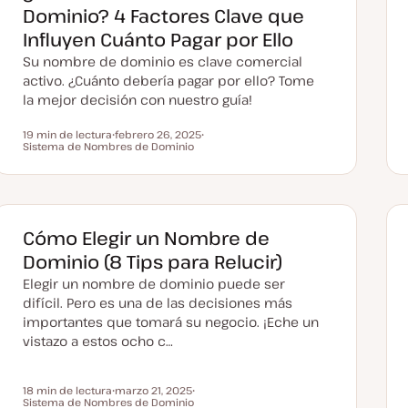
Dominio? 4 Factores Clave que
Influyen Cuánto Pagar por Ello
Su nombre de dominio es clave comercial
activo. ¿Cuánto debería pagar por ello? Tome
la mejor decisión con nuestro guía!
19 min de lectura
febrero 26, 2025
Tiempo de lectura
Sistema de Nombres de Dominio
F
T
e
e
c
m
h
a
a
a
c
t
Cómo Elegir un Nombre de
u
a
Dominio (8 Tips para Relucir)
l
i
Elegir un nombre de dominio puede ser
z
a
difícil. Pero es una de las decisiones más
d
importantes que tomará su negocio. ¡Eche un
a
vistazo a estos ocho c…
18 min de lectura
marzo 21, 2025
Tiempo de lectura
Sistema de Nombres de Dominio
F
T