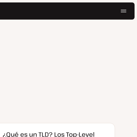
Naveg
Pruébalo gratis
¿Qué es un TLD? Los Top-Level