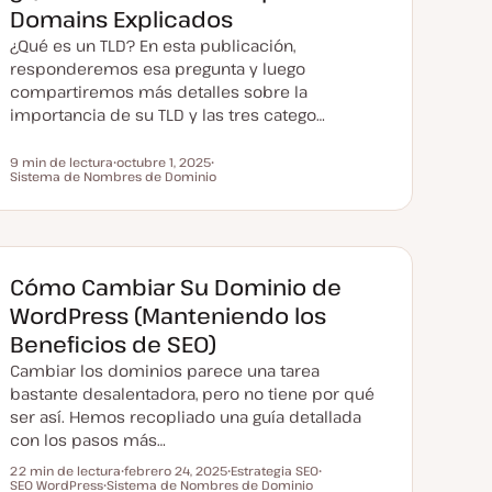
Domains Explicados
¿Qué es un TLD? En esta publicación,
responderemos esa pregunta y luego
compartiremos más detalles sobre la
importancia de su TLD y las tres catego…
9 min de lectura
octubre 1, 2025
Tiempo de lectura
Sistema de Nombres de Dominio
F
T
e
e
c
m
h
a
a
a
c
t
Cómo Cambiar Su Dominio de
u
a
WordPress (Manteniendo los
l
i
Beneficios de SEO)
z
a
Cambiar los dominios parece una tarea
d
a
bastante desalentadora, pero no tiene por qué
ser así. Hemos recopliado una guía detallada
con los pasos más…
22 min de lectura
febrero 24, 2025
Estrategia SEO
Tiempo de lectura
SEO WordPress
Sistema de Nombres de Dominio
F
T
T