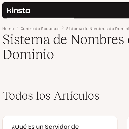
Kinsta®
Buscar
Plataforma
Home
Página 3
Centro de Recursos
Sistema de Nombres de Domin
Soluciones
Iniciar Sesión
Sistema de Nombres 
Precios
Recursos
Dominio
Contacto
Todos los Artículos
¿Qué Es un Servidor de