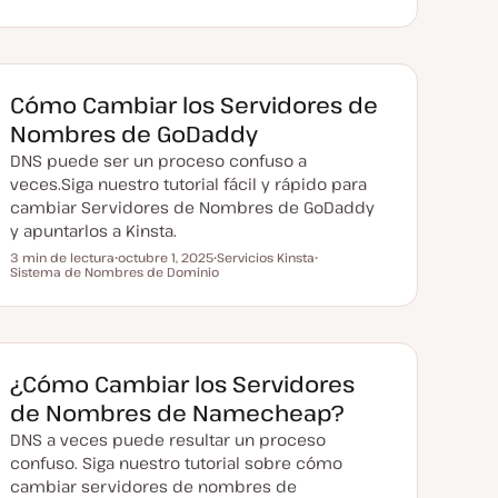
T
e
e
e
e
c
m
m
m
h
a
a
a
a
a
c
t
Cómo Cambiar los Servidores de
u
a
Nombres de GoDaddy
l
i
DNS puede ser un proceso confuso a
z
a
veces.Siga nuestro tutorial fácil y rápido para
d
cambiar Servidores de Nombres de GoDaddy
a
y apuntarlos a Kinsta.
3 min de lectura
octubre 1, 2025
Servicios Kinsta
Tiempo de lectura
Sistema de Nombres de Dominio
F
T
T
e
e
e
c
m
m
h
a
a
a
a
c
t
¿Cómo Cambiar los Servidores
u
a
de Nombres de Namecheap?
l
i
DNS a veces puede resultar un proceso
z
a
confuso. Siga nuestro tutorial sobre cómo
d
cambiar servidores de nombres de
a