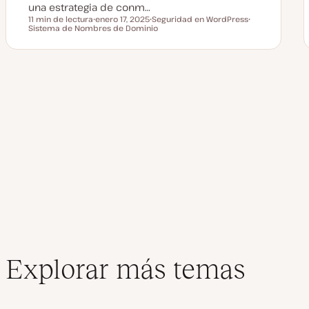
una estrategia de conm…
11 min de lectura
enero 17, 2025
Seguridad en WordPress
Tiempo de lectura
Sistema de Nombres de Dominio
F
T
T
e
e
e
c
m
m
h
a
a
a
a
c
Paginación
t
u
a
de
l
i
z
a
entradas
d
a
Explorar más temas