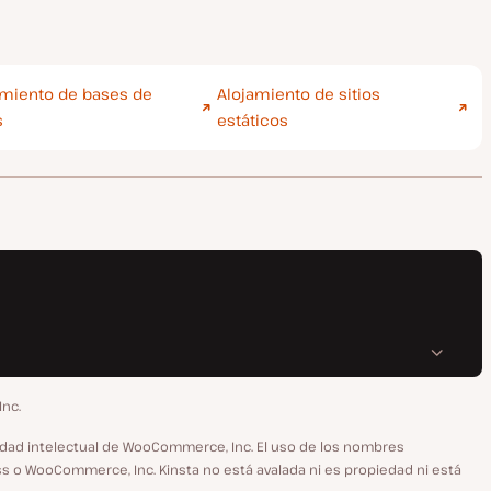
amiento de bases de
Alojamiento de sitios
s
estáticos
Inc.
dad intelectual de WooCommerce, Inc. El uso de los nombres
s o WooCommerce, Inc. Kinsta no está avalada ni es propiedad ni está