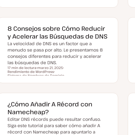
e
e
c
m
h
a
a
a
c
t
8 Consejos sobre Cómo Reducir
u
a
y Acelerar las Búsquedas de DNS
l
i
La velocidad de DNS es un factor que a
z
a
menudo se pasa por alto. Le presentamos 8
d
consejos diferentes para reducir y acelerar
a
las búsquedas de DNS.
17 min de lectura
marzo 21, 2025
Rendimiento de WordPress
F
T
Tiempo de lectura
Sistema de Nombres de Dominio
e
T
e
c
e
m
h
m
a
a
a
a
c
t
¿Cómo Añadir A Récord con
u
a
Namecheap?
l
i
Editar DNS récords puede resultar confuso.
z
a
Siga este tutorial para saber cómo añadir A
d
a
récord con Namecheap para apuntarlo a