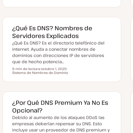
Sistema de Nombres de Dominio
e
T
e
c
e
m
h
m
a
a
a
a
c
t
¿Qué Es DNS? Nombres de
u
a
Servidores Explicados
l
i
¿Qué Es DNS? Es el directorio telefónico del
z
a
internet. Ayuda a conectar nombres de
d
a
dominios con direcciones IP de servidores
que de hecho potencia…
9 min de lectura
octubre 1, 2025
Tiempo de lectura
Sistema de Nombres de Dominio
F
T
e
e
c
m
h
a
a
a
c
t
¿Por Qué DNS Premium Ya No Es
u
a
Opcional?
l
i
Debido al aumento de los ataques DDoS las
z
a
empresas deberían repensar su DNS. Esto
d
incluye usar un proveedor de DNS premium y
a