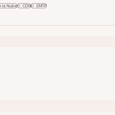
n la Nube
9
CDN
8
SMTP