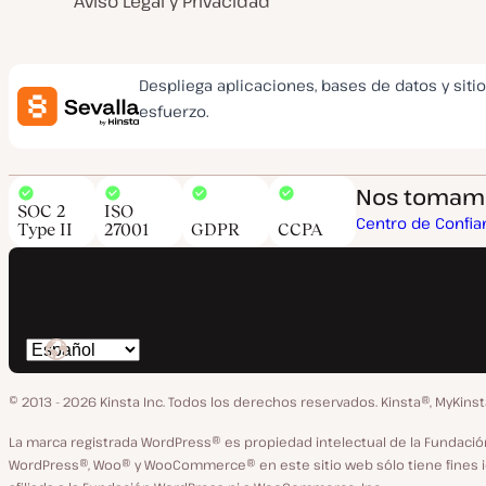
Aviso Legal y Privacidad
Despliega aplicaciones, bases de datos y siti
esfuerzo.
Nos tomamos
SOC 2
ISO
Centro de Confia
Type II
27001
GDPR
CCPA
Cambiar
idioma
© 2013 - 2026 Kinsta Inc. Todos los derechos reservados.
Kinsta®, MyKins
La marca registrada WordPress® es propiedad intelectual de la Fundac
WordPress®, Woo® y WooCommerce® en este sitio web sólo tiene fines ide