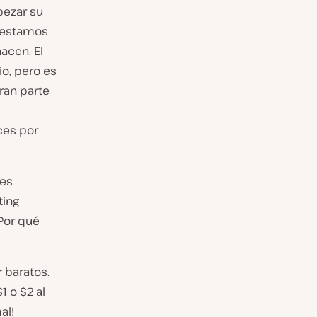
pezar su
 estamos
acen. El
o, pero es
ran parte
ces por
 es
ting
Por qué
 baratos.
 o $2 al
al!