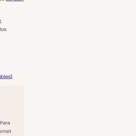
,
los
bles)
 Para
ernet