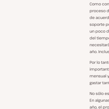
Como con 
proceso d
de acuerd
soporte pu
un poco di
del tiem
necesitará
año. Inclu
Por lo tan
important
mensual y
gastar ta
No sólo e
En alguna
año, el pr