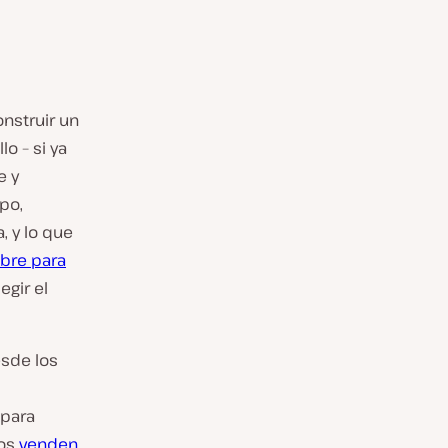
onstruir un
o – si ya
e y
po,
, y lo que
bre para
gir el
esde los
 para
los
venden