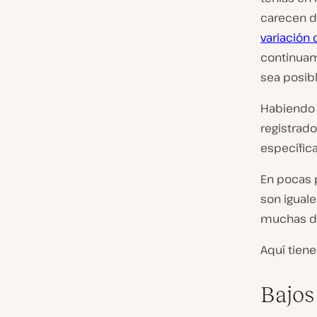
carecen d
variación
continuam
sea posibl
Habiendo 
registrad
específica
En pocas 
son igual
muchas de
Aquí tien
Bajos