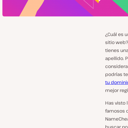
¿Cuál es u
sitio web?
tienes un
apellido.
considera
podrías t
tu domini
mejor reg
Has visto
famosos 
NameCheap
buscar no