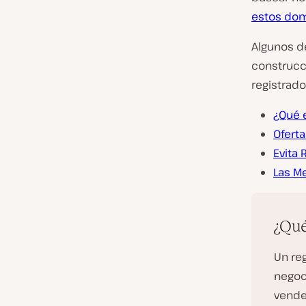
estos dom
Algunos d
construcci
registrado
¿Qué 
Ofert
Evita 
Las M
¿Qué
Un re
negoc
vende