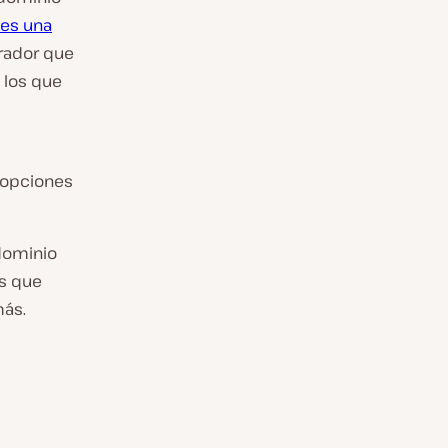
 es una
trador que
 los que
 opciones
dominio
ás que
más.