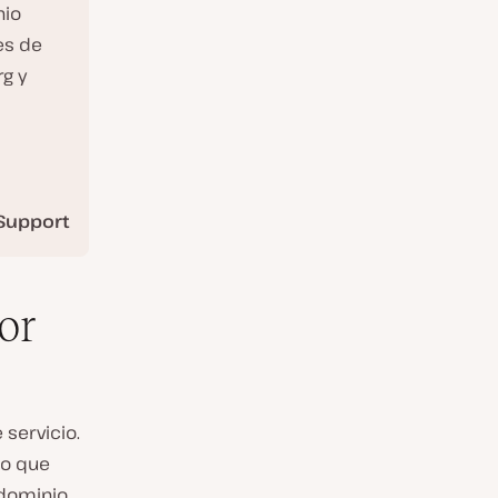
nio
es de
rg y
Support
or
servicio.
lo que
 dominio