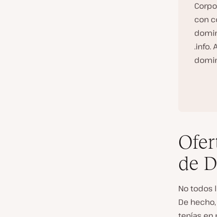
Corpo
con c
domini
.info.
domini
Ofer
de 
No todos l
De hecho,
tenías en