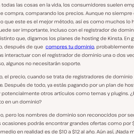
todas las cosas en la vida, los consumidores suelen em
e compra, comparando los precios. Aunque no siempre
o que este es el mejor método, así es como muchos lo h
ede ser importante, incluso con el registrador de domini
stinto que, digamos los planes de hosting de Kinsta. En g
po, después de que
compres tu dominio
, probablemente
s interactuar con el registrador de dominio una o dos ve
so, algunos no necesitarán soporte.
to, el precio, cuando se trata de registradores de dominio
e. Después de todo, ya estás pagando por un plan de hos
 potencialmente otros artículos como temas y plugins. ¿
nto en un dominio?
so, pero los nombres de dominio son reconocidos por ser
s ocasiones podrás encontrar grandes ofertas como por $1
omedio en realidad es de $10 a $12 al año. Aún así, ¡Nada m