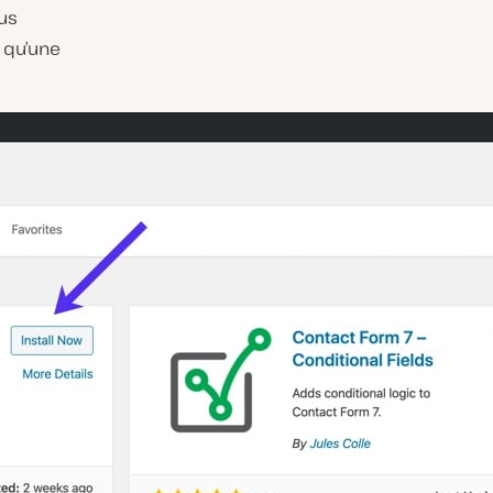
us
i qu’une