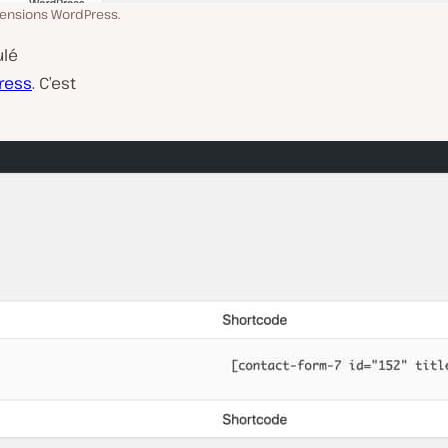
xtensions WordPress.
ulé
ress
. C’est