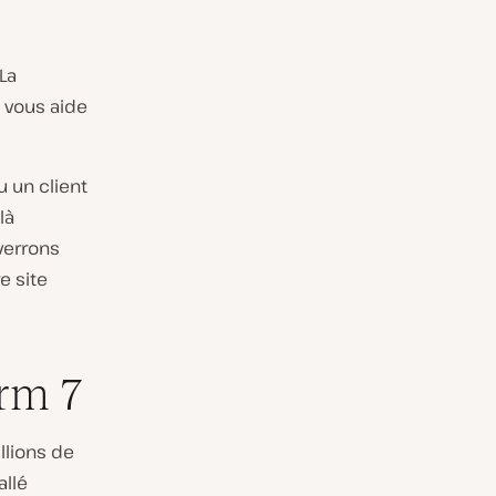
La
vous aide
u un client
là
 verrons
e site
rm 7
llions de
allé