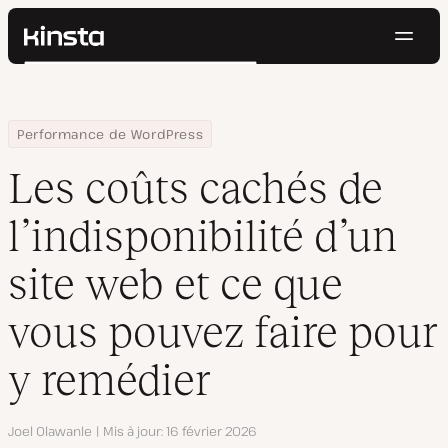
Navig
Kinsta®
Rechercher
Plateforme
Solutions
Connexion
Essayer gratuitement
Home
Centre de ressources
Blog
Les coûts cachés de l’indisponibilité d’un site web et ce que v
Performance de WordPress
Prix
Ressources
Les coûts cachés de
Contact
l’indisponibilité d’un
site web et ce que
vous pouvez faire pour
y remédier
Auteur
Joel Olawanle
Mis à jour
16 février 2026