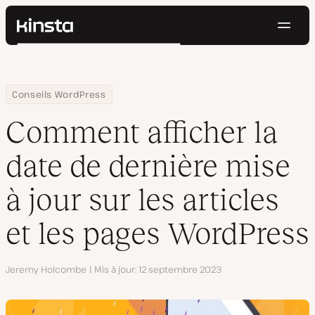
Navig
Kinsta®
Rechercher
Plateforme
Solutions
Connexion
Essayer gratuitement
Home
Centre de ressources
Blog
Comment afficher la date de dernière mise à jour sur les articl
Conseils WordPress
Prix
Ressources
Comment afficher la
Contact
date de dernière mise
à jour sur les articles
et les pages WordPress
Auteur
Jeremy Holcombe
Mis à jour
12 septembre 2023