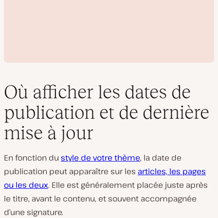
Où afficher les dates de
publication et de dernière
L
mise à jour
i
r
e
l
En fonction du
style de votre
thème
, la date de
a
v
publication peut apparaître sur les
articles, les pages
i
ou les deux
. Elle est généralement placée juste après
d
é
le titre, avant le contenu, et souvent accompagnée
o
d’une signature.