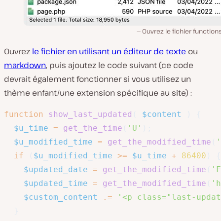
Ouvrez le fichier function
Ouvrez
le fichier en utilisant un éditeur de texte
ou
markdown
, puis ajoutez le code suivant (ce code
devrait également fonctionner si vous utilisez un
thème enfant/une extension spécifique au site) :
function
show_last_updated
(
$content
)
{
$u_time
=
get_the_time
(
'U'
)
;
$u_modified_time
=
get_the_modified_time
(
'
if
(
$u_modified_time
>=
$u_time
+
86400
)
{
$updated_date
=
get_the_modified_time
(
'F
$updated_time
=
get_the_modified_time
(
'h
$custom_content
.=
'<p class="last-updat
}