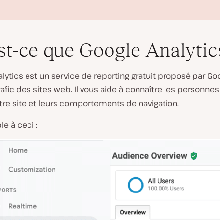
st-ce que Google Analytic
lytics est un service de reporting gratuit proposé par Go
trafic des sites web. Il vous aide à connaître les personnes
otre site et leurs comportements de navigation.
L
i
le à ceci :
r
e
l
a
v
i
d
é
o