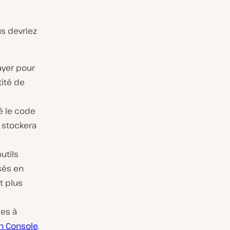
us devriez
payer pour
tité de
é le code
t stockera
utils
sés en
t plus
ses à
h Console
.