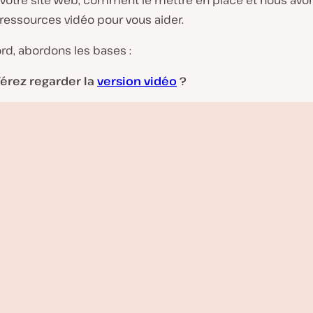
 votre site web, comment le mettre en place et nous avon
ressources vidéo pour vous aider.
rd, abordons les bases :
érez regarder la
version vidéo
?