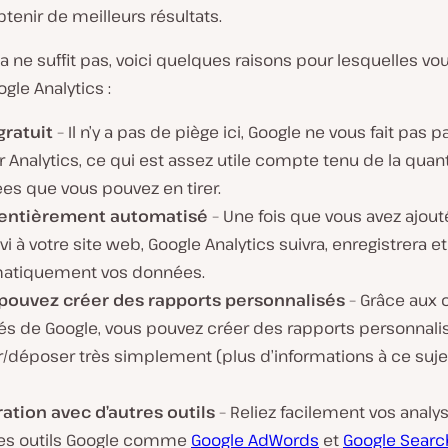
btenir de meilleurs résultats.
la ne suffit pas, voici quelques raisons pour lesquelles vo
ogle Analytics :
gratuit
– Il n’y a pas de piège ici, Google ne vous fait pas 
er Analytics, ce qui est assez utile compte tenu de la quan
es que vous pouvez en tirer.
t entièrement automatisé
– Une fois que vous avez ajout
vi à votre site web, Google Analytics suivra, enregistrera e
atiquement vos données.
pouvez créer des rapports personnalisés
– Grâce aux o
rés de Google, vous pouvez créer des rapports personnali
r/déposer très simplement (plus d’informations à ce suje
ration avec d’autres outils
– Reliez facilement vos analy
res outils Google comme
Google AdWords
et
Google Searc