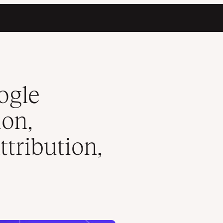
es d’attribution, et plus)
ogle
ion,
ttribution,