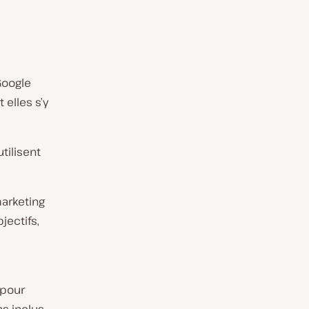
Google
elles s’y
tilisent
marketing
jectifs,
 pour