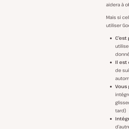
aidera à o
Mais si ce
utiliser Go
C’est 
utilis
donné
Il es
de sui
autom
Vous 
intég
glisse
tard)
Intég
d’aut