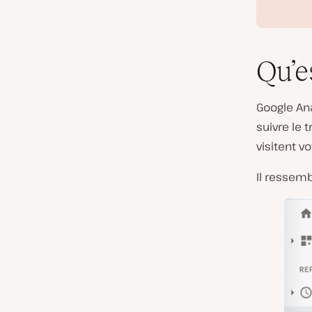
Qu’e
Google Ana
suivre le 
visitent v
Il ressemb