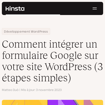
Navig
Kinsta®
Rechercher
Plateforme
Solutions
Connexion
Essayer gratuitement
Home
Centre de ressources
Blog
Comment intégrer un formulaire Google sur votre site WordPress
Développement WordPress
Prix
Ressources
Comment intégrer un
Contact
formulaire Google sur
votre site WordPress (3
étapes simples)
Auteur
Matteo Duò
Mis à jour
3 novembre 2023