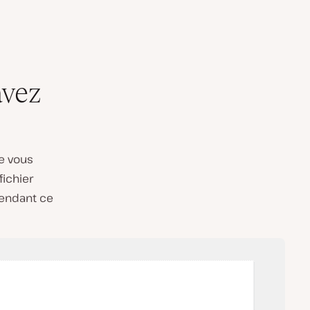
avez
e vous
fichier
endant ce