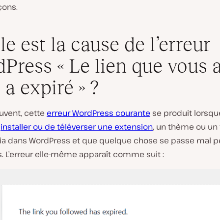
ons.
le est la cause de l’erreur
Press « Le lien que vous 
L
 a expiré » ?
i
r
e
uvent, cette
erreur WordPress courante
se produit lorsqu
l
a
’
installer ou de téléverser une extension
, un thème ou un 
v
a dans WordPress et que quelque chose se passe mal p
i
d
. L’erreur elle-même apparaît comme suit :
é
o