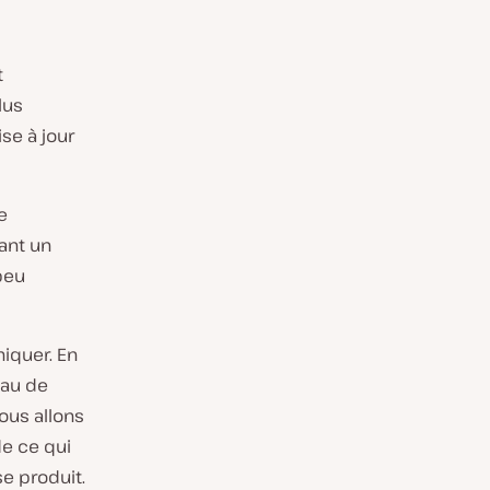
t
lus
se à jour
e
sant un
 peu
niquer. En
eau de
ous allons
de ce qui
se produit.