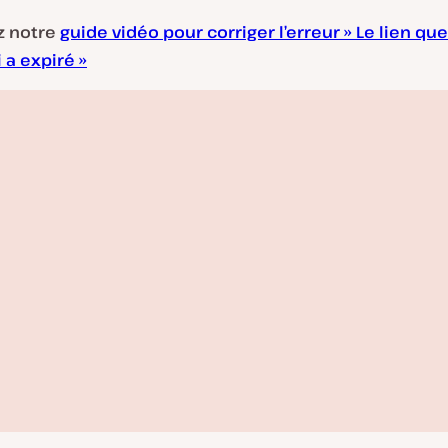
z notre
guide vidéo pour corriger l’erreur » Le lien qu
 a expiré »