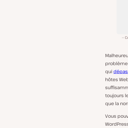
C
Malheureus
problème 
qui
dépass
hôtes Web
suffisamm
toujours l
que la nor
Vous pouv
WordPress.