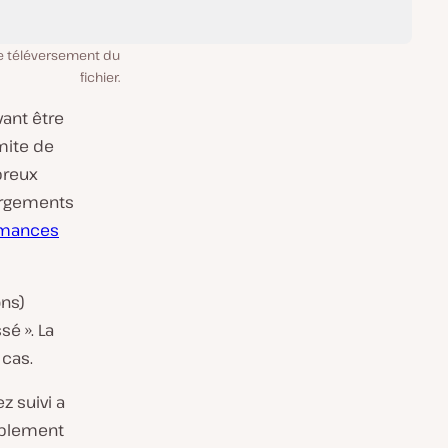
 de téléversement du
fichier.
vant être
imite de
breux
hargements
rmances
ons)
é ». La
 cas.
z suivi a
bablement