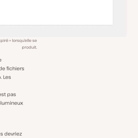
iré » lorsqu’elle se
produit.
e
e fichiers
. Les
est pas
volumineux
s devriez