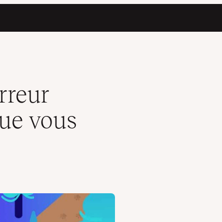
i a expiré »
rreur
que vous