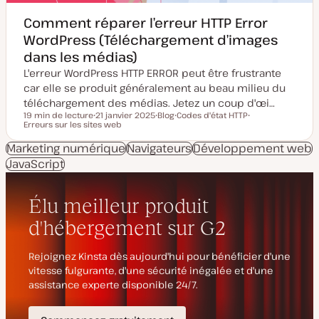
Comment réparer l’erreur HTTP Error
WordPress (Téléchargement d’images
dans les médias)
L'erreur WordPress HTTP ERROR peut être frustrante
car elle se produit généralement au beau milieu du
téléchargement des médias. Jetez un coup d'œi…
19 min de lecture
21 janvier 2025
Blog
Codes d'état HTTP
Temps de lecture
Erreurs sur les sites web
D
T
S
S
a
y
u
u
t
p
j
j
Marketing numérique
Navigateurs
Développement web
e
e
e
e
JavaScript
d
d
t
t
e
e
m
p
i
u
s
b
e
l
à
i
j
c
o
a
u
t
r
i
o
n