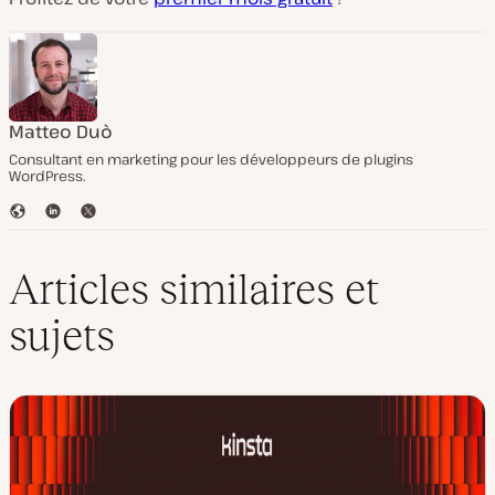
Matteo Duò
Consultant en marketing pour les développeurs de plugins
WordPress.
S
L
T
i
i
w
t
n
i
e
k
t
Articles similaires et
W
e
t
e
d
e
sujets
b
I
r
n