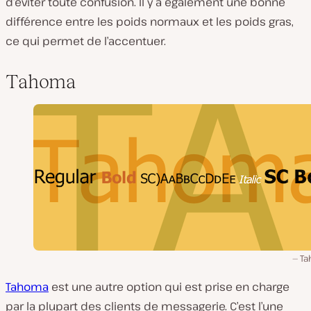
d’éviter toute confusion. Il y a également une bonne
différence entre les poids normaux et les poids gras,
ce qui permet de l’accentuer.
Tahoma
Ta
Tahoma
est une autre option qui est prise en charge
par la plupart des clients de messagerie. C’est l’une