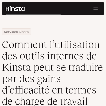
Navig
Kinsta®
Rechercher
Plateforme
Solutions
Connexion
Essayer gratuitement
Home
Centre de ressources
Blog
Comment l’utilisation des outils internes de Kinsta peut se tradu
Services Kinsta
Prix
Ressources
Comment l’utilisation
Contact
des outils internes de
Kinsta peut se traduire
par des gains
d’efficacité en termes
de charge de travail