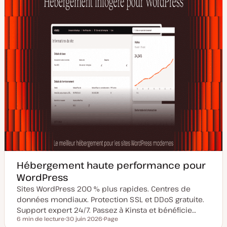
u
t
r
i
o
n
Hébergement haute performance pour
WordPress
Sites WordPress 200 % plus rapides. Centres de
données mondiaux. Protection SSL et DDoS gratuite.
Support expert 24/7. Passez à Kinsta et bénéficie…
6 min de lecture
30 juin 2026
Page
Temps de lecture
D
T