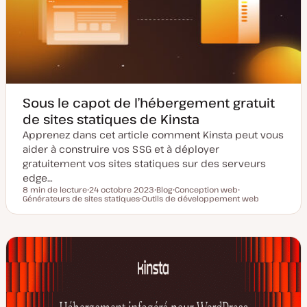
Sous le capot de l’hébergement gratuit
de sites statiques de Kinsta
Apprenez dans cet article comment Kinsta peut vous
aider à construire vos SSG et à déployer
gratuitement vos sites statiques sur des serveurs
edge…
8 min de lecture
24 octobre 2023
Blog
Conception web
Temps de lecture
Générateurs de sites statiques
D
Outils de développement web
T
S
S
a
S
y
u
u
t
u
p
j
j
e
j
e
e
e
d
e
d
t
t
e
t
e
m
p
i
u
s
b
e
l
à
i
j
c
o
a