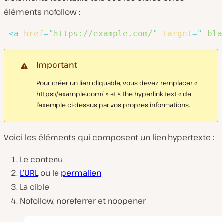
éléments nofollow :
<
a
href
=
"
https://example.com/
"
target
=
"
_bla
Important
Pour créer un lien cliquable, vous devez remplacer «
https://example.com/ » et « the hyperlink text « de
l’exemple ci-dessus par vos propres informations.
Voici les éléments qui composent un lien hypertexte :
Le contenu
L’URL
ou le
permalien
La cible
Nofollow, noreferrer et noopener