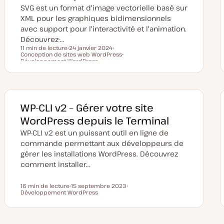
SVG est un format d'image vectorielle basé sur
XML pour les graphiques bidimensionnels
avec support pour l'interactivité et l'animation.
Découvrez-…
11 min de lecture
24 janvier 2024
Conception de sites web WordPress
D
S
Temps de lecture
Développement WordPress
a
u
S
t
j
u
e
e
j
d
t
e
e
t
m
i
WP-CLI v2 – Gérer votre site
s
e
WordPress depuis le Terminal
à
j
WP-CLI v2 est un puissant outil en ligne de
o
u
commande permettant aux développeurs de
r
gérer les installations WordPress. Découvrez
comment installer…
16 min de lecture
15 septembre 2023
Temps de lecture
Développement WordPress
D
S
a
u
t
j
e
e
d
t