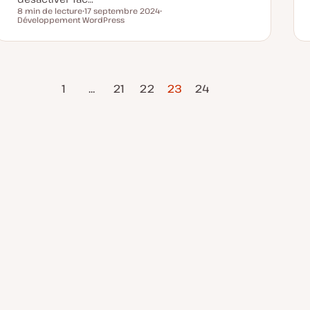
8 min de lecture
17 septembre 2024
Temps de lecture
Développement WordPress
D
S
a
u
t
j
e
e
d
t
e
m
age
Page
i
1
…
21
22
23
24
s
précédente
suivante
e
à
j
o
u
r