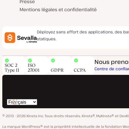
Presse
Mentions légales et confidentialité
Déployez sans effort des applications, des b
statiques.
Nous prenons
SOC 2
ISO
Centre de confi
Type II
27001
GDPR
CCPA
Changer
de
© 2013 - 2026 Kinsta Inc. Tous droits réservés.
Kinsta®, MyKinsta® et DevK
langue
La marque WordPress® est la propriété intellectuelle de la fondation W