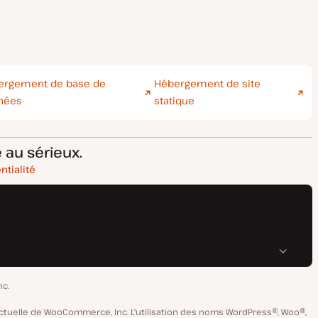
ergement de base de
Hébergement de site
nées
statique
 au sérieux.
ntialité
nc.
ctuelle de WooCommerce, Inc. L'utilisation des noms WordPress®, Woo®,