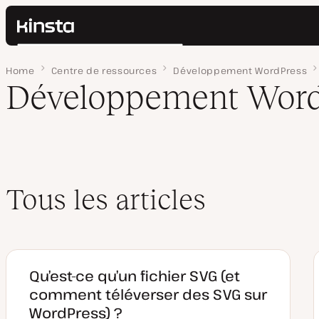
Kinsta®
Rechercher
Plateforme
Home
Page 23
Centre de ressources
Développement WordPress
Solutions
Connexion
Développement Word
Prix
Ressources
Contact
Tous les articles
Qu’est-ce qu’un fichier SVG (et
comment téléverser des SVG sur
WordPress) ?