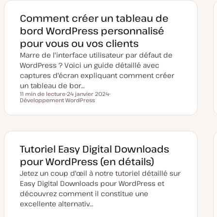
e
m
i
Comment créer un tableau de
s
e
bord WordPress personnalisé
à
j
pour vous ou vos clients
o
u
Marre de l'interface utilisateur par défaut de
r
WordPress ? Voici un guide détaillé avec
captures d'écran expliquant comment créer
un tableau de bor…
11 min de lecture
24 janvier 2024
Temps de lecture
Développement WordPress
D
S
a
u
t
j
e
e
d
t
e
m
i
Tutoriel Easy Digital Downloads
s
e
pour WordPress (en détails)
à
j
Jetez un coup d'œil à notre tutoriel détaillé sur
o
u
Easy Digital Downloads pour WordPress et
r
découvrez comment il constitue une
excellente alternativ…