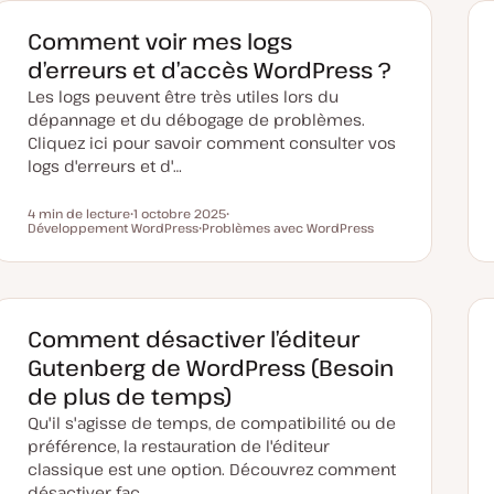
e
m
i
Comment voir mes logs
s
e
d’erreurs et d’accès WordPress ?
à
j
Les logs peuvent être très utiles lors du
o
u
dépannage et du débogage de problèmes.
r
Cliquez ici pour savoir comment consulter vos
logs d'erreurs et d'…
4 min de lecture
1 octobre 2025
Temps de lecture
Développement WordPress
D
Problèmes avec WordPress
S
a
S
u
t
u
j
e
j
e
d
e
t
e
t
m
i
Comment désactiver l’éditeur
s
e
Gutenberg de WordPress (Besoin
à
j
de plus de temps)
o
u
Qu'il s'agisse de temps, de compatibilité ou de
r
préférence, la restauration de l'éditeur
classique est une option. Découvrez comment
désactiver fac…