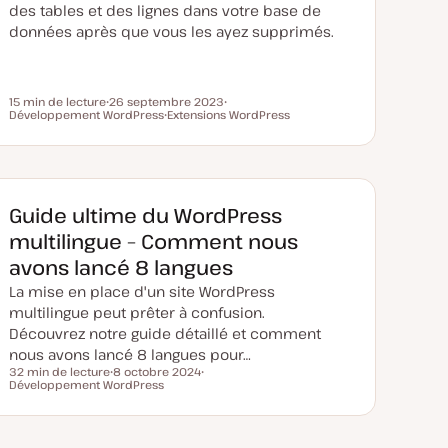
des tables et des lignes dans votre base de
données après que vous les ayez supprimés.
15 min de lecture
26 septembre 2023
Temps de lecture
Développement WordPress
D
Extensions WordPress
S
a
S
u
t
u
j
e
j
e
d
e
t
e
t
m
i
Guide ultime du WordPress
s
e
multilingue – Comment nous
à
j
avons lancé 8 langues
o
u
La mise en place d'un site WordPress
r
multilingue peut prêter à confusion.
Découvrez notre guide détaillé et comment
nous avons lancé 8 langues pour…
32 min de lecture
8 octobre 2024
Temps de lecture
Développement WordPress
D
S
a
u
t
j
e
e
d
t