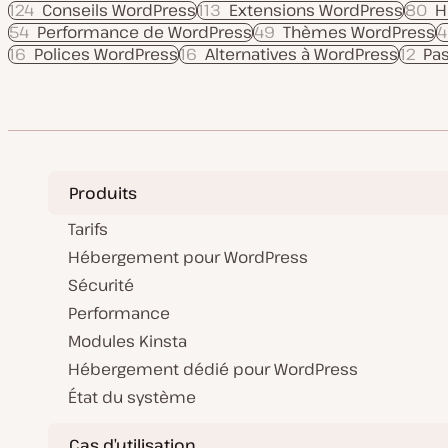
124
Conseils WordPress
113
Extensions WordPress
80
H
54
Performance de WordPress
49
Thèmes WordPress
4
16
Polices WordPress
16
Alternatives à WordPress
12
Pa
Produits
Tarifs
Hébergement pour WordPress
Sécurité
Performance
Modules Kinsta
Hébergement dédié pour WordPress
État du système
Cas d’utilisation