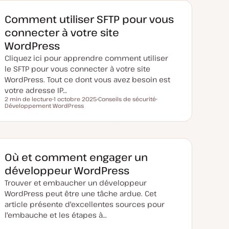
e
m
i
Comment utiliser SFTP pour vous
s
e
connecter à votre site
à
j
WordPress
o
u
Cliquez ici pour apprendre comment utiliser
r
le SFTP pour vous connecter à votre site
WordPress. Tout ce dont vous avez besoin est
votre adresse IP…
2 min de lecture
1 octobre 2025
Conseils de sécurité
Temps de lecture
Développement WordPress
D
S
S
a
u
u
t
j
j
e
e
e
d
t
t
e
m
i
Où et comment engager un
s
e
développeur WordPress
à
j
Trouver et embaucher un développeur
o
u
WordPress peut être une tâche ardue. Cet
r
article présente d'excellentes sources pour
l'embauche et les étapes à…