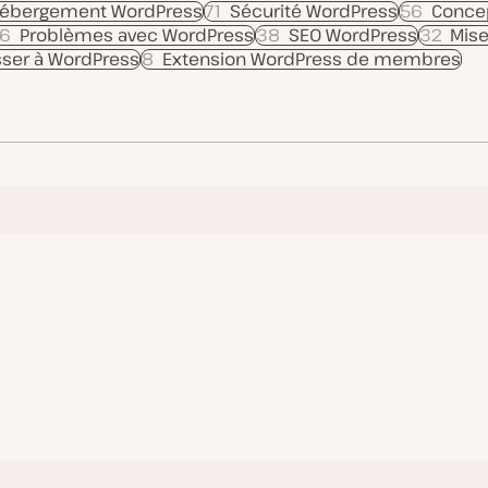
ébergement WordPress
71
Sécurité WordPress
56
Concep
6
Problèmes avec WordPress
38
SEO WordPress
32
Mise
sser à WordPress
8
Extension WordPress de membres