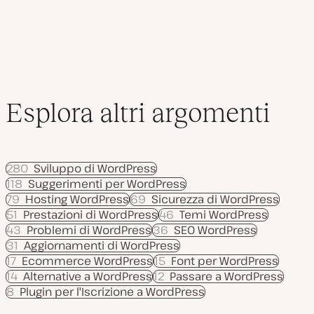
Esplora altri argomenti
280
Sviluppo di WordPress
118
Suggerimenti per WordPress
79
Hosting WordPress
69
Sicurezza di WordPress
51
Prestazioni di WordPress
46
Temi WordPress
43
Problemi di WordPress
36
SEO WordPress
31
Aggiornamenti di WordPress
17
Ecommerce WordPress
15
Font per WordPress
14
Alternative a WordPress
12
Passare a WordPress
8
Plugin per l'Iscrizione a WordPress