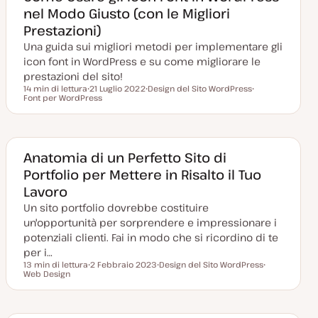
nel Modo Giusto (con le Migliori
Prestazioni)
Una guida sui migliori metodi per implementare gli
icon font in WordPress e su come migliorare le
prestazioni del sito!
14 min di lettura
21 Luglio 2022
Design del Sito WordPress
Tempo di lettura
Font per WordPress
D
A
A
a
r
r
t
g
g
a
o
o
a
m
m
g
e
e
g
n
n
Anatomia di un Perfetto Sito di
i
t
t
Portfolio per Mettere in Risalto il Tuo
o
o
o
r
Lavoro
n
a
Un sito portfolio dovrebbe costituire
t
a
un'opportunità per sorprendere e impressionare i
potenziali clienti. Fai in modo che si ricordino di te
per i…
13 min di lettura
2 Febbraio 2023
Design del Sito WordPress
Tempo di lettura
Web Design
D
A
A
a
r
r
t
g
g
a
o
o
a
m
m