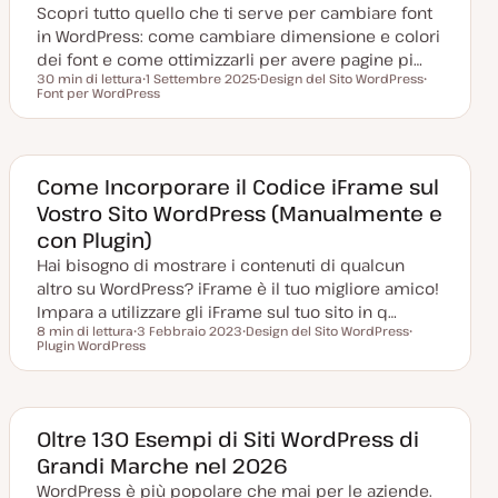
Scopri tutto quello che ti serve per cambiare font
t
a
in WordPress: come cambiare dimensione e colori
dei font e come ottimizzarli per avere pagine pi…
30 min di lettura
1 Settembre 2025
Design del Sito WordPress
Tempo di lettura
Font per WordPress
D
A
A
a
r
r
t
g
g
a
o
o
a
m
m
g
e
e
g
n
n
Come Incorporare il Codice iFrame sul
i
t
t
Vostro Sito WordPress (Manualmente e
o
o
o
r
con Plugin)
n
a
Hai bisogno di mostrare i contenuti di qualcun
t
a
altro su WordPress? iFrame è il tuo migliore amico!
Impara a utilizzare gli iFrame sul tuo sito in q…
8 min di lettura
3 Febbraio 2023
Design del Sito WordPress
Tempo di lettura
Plugin WordPress
D
A
A
a
r
r
t
g
g
a
o
o
a
m
m
g
e
e
g
n
n
Oltre 130 Esempi di Siti WordPress di
i
t
t
Grandi Marche nel 2026
o
o
o
r
WordPress è più popolare che mai per le aziende.
n