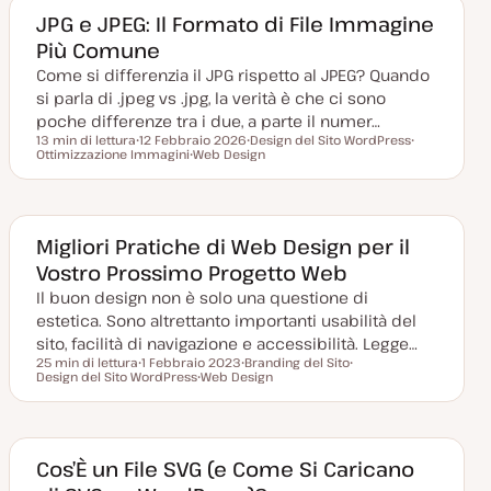
g
e
e
g
n
n
JPG e JPEG: Il Formato di File Immagine
i
t
t
Più Comune
o
o
o
r
Come si differenzia il JPG rispetto al JPEG? Quando
n
a
si parla di .jpeg vs .jpg, la verità è che ci sono
t
a
poche differenze tra i due, a parte il numer…
13 min di lettura
12 Febbraio 2026
Design del Sito WordPress
Tempo di lettura
Ottimizzazione Immagini
D
Web Design
A
A
a
A
r
r
t
r
g
g
a
g
o
o
a
o
m
m
g
m
e
e
g
e
n
n
Migliori Pratiche di Web Design per il
i
n
t
t
Vostro Prossimo Progetto Web
o
t
o
o
r
o
Il buon design non è solo una questione di
n
a
estetica. Sono altrettanto importanti usabilità del
t
a
sito, facilità di navigazione e accessibilità. Legge…
25 min di lettura
1 Febbraio 2023
Branding del Sito
Tempo di lettura
Design del Sito WordPress
D
Web Design
A
A
a
A
r
r
t
r
g
g
a
g
o
o
a
o
m
m
g
m
e
e
g
e
n
n
Cos’È un File SVG (e Come Si Caricano
i
n
t
t
o
t
o
o