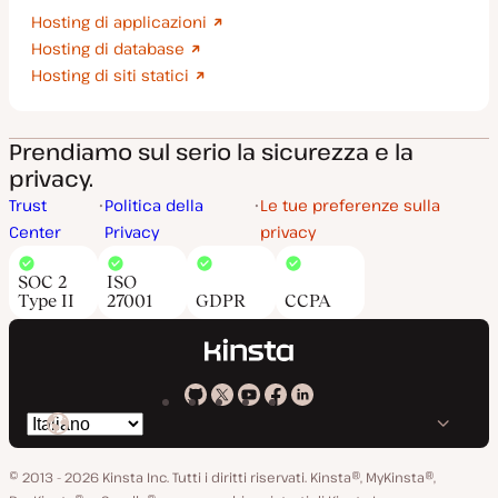
Hosting di applicazioni
Hosting di database
Hosting di siti statici
Prendiamo sul serio la sicurezza e la
privacy.
Trust
Politica della
Le tue preferenze sulla
Center
Privacy
privacy
SOC 2
ISO
Type II
27001
GDPR
CCPA
Kinsta
Kinsta
Kinsta
Kinsta
Kinsta
Cambia
su
su
su
su
su
lingua
GitHub
X
YouTube
Facebook
LinkedIn
© 2013 - 2026 Kinsta Inc. Tutti i diritti riservati.
Kinsta®, MyKinsta®,