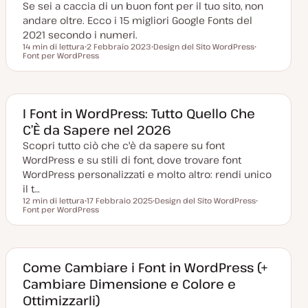
Se sei a caccia di un buon font per il tuo sito, non
t
a
andare oltre. Ecco i 15 migliori Google Fonts del
2021 secondo i numeri.
14 min di lettura
2 Febbraio 2023
Design del Sito WordPress
Tempo di lettura
Font per WordPress
D
A
A
a
r
r
t
g
g
a
o
o
a
m
m
g
e
e
g
n
n
I Font in WordPress: Tutto Quello Che
i
t
t
C’È da Sapere nel 2026
o
o
o
r
Scopri tutto ciò che c'è da sapere su font
n
a
WordPress e su stili di font, dove trovare font
t
a
WordPress personalizzati e molto altro: rendi unico
il t…
12 min di lettura
17 Febbraio 2025
Design del Sito WordPress
Tempo di lettura
Font per WordPress
D
A
A
a
r
r
t
g
g
a
o
o
a
m
m
g
e
e
g
n
n
Come Cambiare i Font in WordPress (+
i
t
t
Cambiare Dimensione e Colore e
o
o
o
r
Ottimizzarli)
n
a