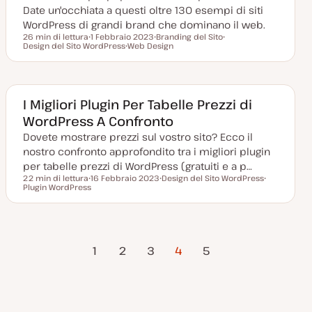
a
Date un'occhiata a questi oltre 130 esempi di siti
t
a
WordPress di grandi brand che dominano il web.
26 min di lettura
1 Febbraio 2023
Branding del Sito
Tempo di lettura
Design del Sito WordPress
D
Web Design
A
A
a
A
r
r
t
r
g
g
a
g
o
o
a
o
m
m
g
m
e
e
g
e
n
n
I Migliori Plugin Per Tabelle Prezzi di
i
n
t
t
WordPress A Confronto
o
t
o
o
r
o
Dovete mostrare prezzi sul vostro sito? Ecco il
n
a
nostro confronto approfondito tra i migliori plugin
t
a
per tabelle prezzi di WordPress (gratuiti e a p…
22 min di lettura
16 Febbraio 2023
Design del Sito WordPress
Tempo di lettura
Plugin WordPress
D
A
A
a
r
r
t
g
g
a
o
o
a
m
m
g
e
e
Pagina
Pagina
Paginazione
g
n
n
1
2
3
4
5
i
t
t
precedente
successiva
o
o
o
r
degli
n
a
t
articoli
a