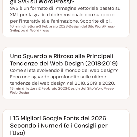
gli SVG su WordPress)?
r
o
SVG è un formato di immagine vettoriale basato su
n
a
XML per la grafica bidimensionale con supporto
t
a
per l'interattività e l'animazione. Scoprite di pi…
10 min di lettura
3 Febbraio 2023
Design del Sito WordPress
Tempo di lettura
Sviluppo di WordPress
D
A
A
a
r
r
t
g
g
a
o
o
a
m
m
g
e
e
g
n
n
Uno Sguardo a Ritroso alle Principali
i
t
t
Tendenze del Web Design (2018-2019)
o
o
o
r
Come si sta evolvendo il mondo del web design?
n
a
Ecco uno sguardo approfondito sulle ultime
t
a
tendenze del web design nel 2018, 2019 e 2020.
15 min di lettura
2 Febbraio 2023
Design del Sito WordPress
Tempo di lettura
Web Design
D
A
A
a
r
r
t
g
g
a
o
o
a
m
m
g
e
e
g
n
n
I 15 Migliori Google Fonts del 2026
i
t
t
Secondo i Numeri (e i Consigli per
o
o
o
r
l’Uso)
n
a