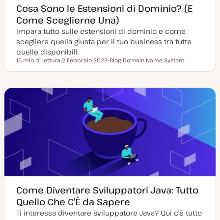
Cosa Sono le Estensioni di Dominio? (E
Come Sceglierne Una)
Impara tutto sulle estensioni di dominio e come
scegliere quella giusta per il tuo business tra tutte
quelle disponibili.
15 min di lettura
2 Febbraio 2023
Blog
Domain Name System
Tempo di lettura
D
P
A
a
o
r
t
s
g
a
t
o
a
t
m
g
y
e
g
p
n
i
e
t
o
o
r
n
a
t
a
Come Diventare Sviluppatori Java: Tutto
Quello Che C’È da Sapere
Ti interessa diventare sviluppatore Java? Qui c'è tutto