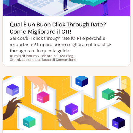
Qual È un Buon Click Through Rate?
Come Migliorare il CTR
Sai cos'è il click through rate (CTR) e perché è
importante? Impara come migliorare il tuo click
through rate in questa guida.
16 min di lettura
7 Febbraio 2023
Blog
Tempo di lettura
Ottimizzazione del Tasso di Conversione
D
P
A
a
o
r
t
s
g
a
t
o
a
t
m
g
y
e
g
p
n
i
e
t
o
o
r
n
a
t
a