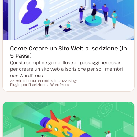
r
n
a
t
a
Come Creare un Sito Web a Iscrizione (in
5 Passi)
Questa semplice guida illustra i passaggi necessari
per creare un sito web a iscrizione per soli membri
con WordPress.
23 min di lettura
1 Febbraio 2023
Blog
Tempo di lettura
Plugin per l'Iscrizione a WordPress
D
P
A
a
o
r
t
s
g
a
t
o
a
t
m
g
y
e
g
p
n
i
e
t
o
o
r
n
a
t
a