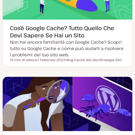
Cos’è Google Cache? Tutto Quello Che
Devi Sapere Se Hai un Sito
Non hai ancora familiarità con Google Cache? Scopri
tutto su Google Cache e come può aiutarti a risolvere
i problemi del tuo sito web.
15 min di lettura
1 Febbraio 2023
Blog
Cache del sito
Strategia SEO
Tempo di lettura
D
P
A
A
a
o
r
r
t
s
g
g
a
t
o
o
a
t
m
m
g
y
e
e
g
p
n
n
i
e
t
t
o
o
o
r
n
a
t
a