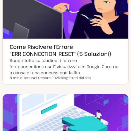
o
o
r
n
a
t
a
Come Risolvere l’Errore
“ERR_CONNECTION_RESET” (5 Soluzioni)
Scopri tutto sul codice di errore
"err_connection_reset" visualizzato in Google Chrome
a causa di una connessione fallita.
8 min di lettura
1 Ottobre 2025
Blog
Errori del sito
Tempo di lettura
D
P
A
a
o
r
t
s
g
a
t
o
a
t
m
g
y
e
g
p
n
i
e
t
o
o
r
n
a
t
a