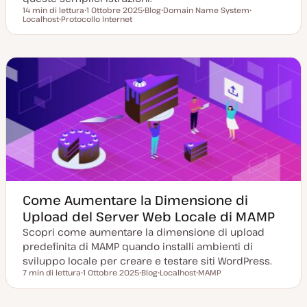
14 min di lettura
1 Ottobre 2025
Blog
Domain Name System
Tempo di lettura
Localhost
Protocollo Internet
D
P
A
A
A
a
o
r
r
r
t
s
g
g
g
a
t
o
o
o
a
t
m
m
m
g
y
e
e
e
g
p
n
n
n
i
e
t
t
t
o
o
o
o
r
n
a
t
a
Come Aumentare la Dimensione di
Upload del Server Web Locale di MAMP
Scopri come aumentare la dimensione di upload
predefinita di MAMP quando installi ambienti di
sviluppo locale per creare e testare siti WordPress.
7 min di lettura
1 Ottobre 2025
Blog
Localhost
MAMP
Tempo di lettura
D
P
A
A
a
o
r
r
t
s
g
g