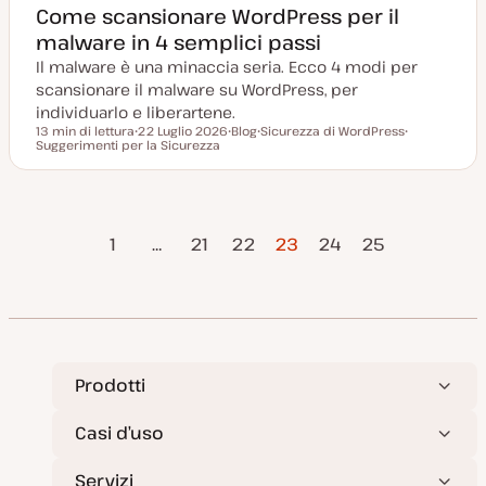
Come scansionare WordPress per il
malware in 4 semplici passi
Il malware è una minaccia seria. Ecco 4 modi per
scansionare il malware su WordPress, per
individuarlo e liberartene.
13 min di lettura
22 Luglio 2026
Blog
Sicurezza di WordPress
Tempo di lettura
Suggerimenti per la Sicurezza
D
P
A
A
a
o
r
r
t
s
g
g
a
t
o
o
a
t
m
m
g
y
e
e
agina
Pagina
Paginazione
g
p
n
n
1
…
21
22
23
24
25
i
e
t
t
precedente
success
o
o
o
r
degli
n
a
t
articoli
a
Prodotti
Casi d’uso
Servizi