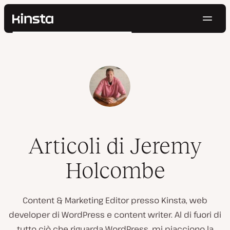
Navig
Kinsta®
Cerca
Piattaforma
Soluzioni
Accedi
Prova gratis
Prezzi
Risorse
Contatti
Articoli di Jeremy
Holcombe
Content & Marketing Editor presso Kinsta, web
developer di WordPress e content writer. Al di fuori di
tutto ciò che riguarda WordPress, mi piacciono la