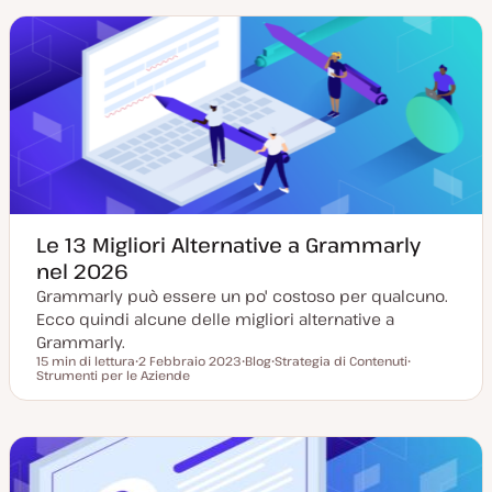
a
t
m
m
g
y
e
e
g
p
n
n
i
e
t
t
o
o
o
r
n
a
t
a
Le 13 Migliori Alternative a Grammarly
nel 2026
Grammarly può essere un po' costoso per qualcuno.
Ecco quindi alcune delle migliori alternative a
Grammarly.
15 min di lettura
2 Febbraio 2023
Blog
Strategia di Contenuti
Tempo di lettura
Strumenti per le Aziende
D
P
A
A
a
o
r
r
t
s
g
g
a
t
o
o
a
t
m
m
g
y
e
e
g
p
n
n
i
e
t
t
o
o
o