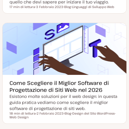
quello che devi sapere per iniziare il tuo viaggio.
17 min di lettura
3 Febbraio 2023
Blog
Linguaggi di Sviluppo Web
Tempo di lettura
D
P
A
a
o
r
t
s
g
a
t
o
a
t
m
g
y
e
g
p
n
i
e
t
o
o
r
n
a
t
a
Come Scegliere il Miglior Software di
Progettazione di Siti Web nel 2026
Esistono molte soluzioni per il web design: in questa
guida pratica vediamo come scegliere il miglior
software di progettazione di siti web.
18 min di lettura
2 Febbraio 2023
Blog
Design del Sito WordPress
Tempo di lettura
Web Design
D
P
A
A
a
o
r
r
t
s
g
g
a
t
o
o