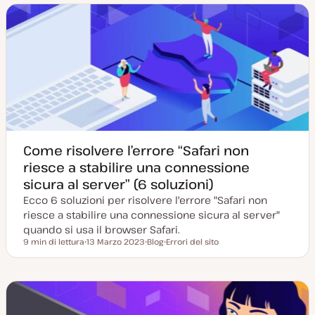
a
t
o
o
a
t
m
m
g
y
e
e
g
p
n
n
i
e
t
t
o
o
o
r
n
a
t
a
Come risolvere l’errore “Safari non
riesce a stabilire una connessione
sicura al server” (6 soluzioni)
Ecco 6 soluzioni per risolvere l'errore "Safari non
riesce a stabilire una connessione sicura al server"
quando si usa il browser Safari.
9 min di lettura
13 Marzo 2023
Blog
Errori del sito
Tempo di lettura
D
P
A
a
o
r
t
s
g
a
t
o
a
t
m
g
y
e
g
p
n
i
e
t