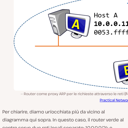
Router come proxy ARP per le richieste attraverso le reti (
F
Practical Netwo
Per chiarire, diamo un’occhiata più da vicino al
diagramma qui sopra. In questo caso, il router verde al
centro serve due reti locali separate: 10.0.0.0/24 e