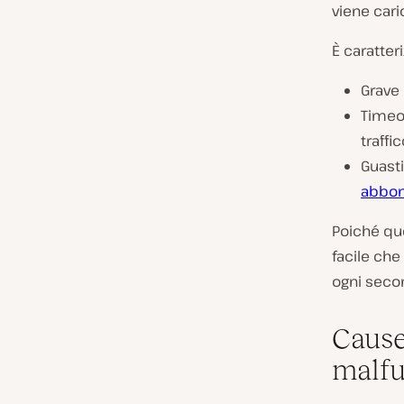
viene cari
È caratter
Grave 
Timeou
traffi
Guasti
abbo
Poiché qu
facile che
ogni secon
Cause
malfu