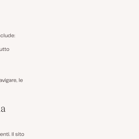
nclude:
utto
avigare, le
ma
ti. Il sito