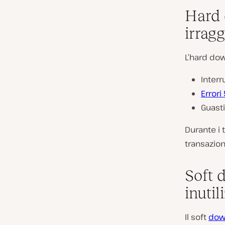
Hard 
irragg
L’hard dow
Interr
Errori
Guasti
Durante i t
transazioni
Soft 
inutil
Il soft
dow