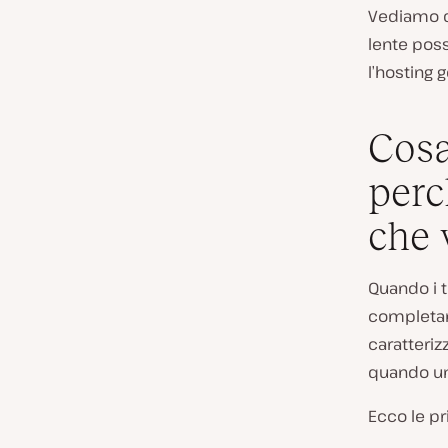
Vediamo qu
lente pos
l’hosting 
Cosa
perc
che v
Quando i 
completame
caratteriz
quando un 
Ecco le pri