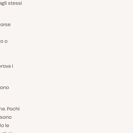
agli stessi
sorse
to o
rova i
gono
me. Pochi
ossono
do le