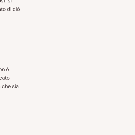
ti si
o di ciò
on è
ncato
 che sia