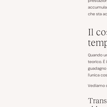
prestazio
accumulan
che sta a
Il co
temp
Quando un 
teorico. È
guadagno è
l’unica co
Vediamo or
Trans