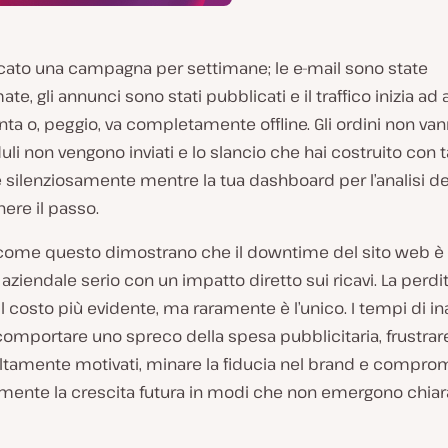
icato una campagna per settimane; le e-mail sono state
, gli annunci sono stati pubblicati e il traffico inizia ad af
llenta o, peggio, va completamente offline. Gli ordini non v
duli non vengono inviati e lo slancio che hai costruito con t
ilenziosamente mentre la tua dashboard per l’analisi dei
nere il passo.
ome questo dimostrano che il downtime del sito web è
ziendale serio con un impatto diretto sui ricavi. La perdit
il costo più evidente, ma raramente è l’unico. I tempi di ina
mportare uno spreco della spesa pubblicitaria, frustrare
 altamente motivati, minare la fiducia nel brand e compro
amente la crescita futura in modi che non emergono chi