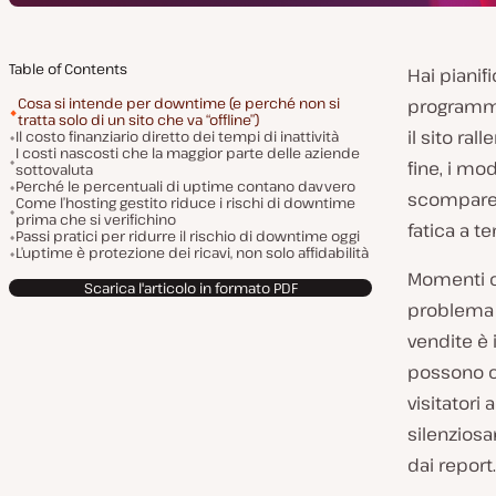
Table of Contents
Hai pianif
Cosa si intende per downtime (e perché non si
programmate
tratta solo di un sito che va “offline”)
il sito ra
Il costo finanziario diretto dei tempi di inattività
I costi nascosti che la maggior parte delle aziende
fine, i mo
sottovaluta
Perché le percentuali di uptime contano davvero
scompare s
Come l’hosting gestito riduce i rischi di downtime
prima che si verifichino
fatica a te
Passi pratici per ridurre il rischio di downtime oggi
L’uptime è protezione dei ricavi, non solo affidabilità
Momenti c
Scarica l'articolo in formato PDF
problema a
vendite è 
possono co
visitatori
silenzios
dai report.