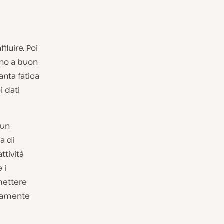
fluire. Poi
anno a buon
anta fatica
 dati
 un
a di
ttività
 i
mettere
aramente