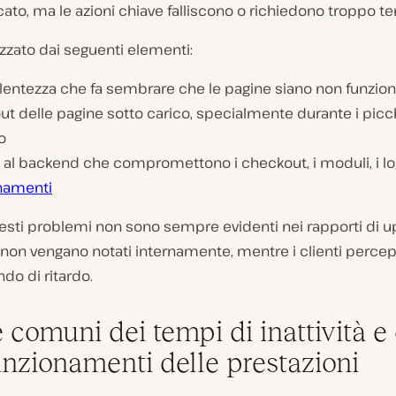
cato, ma le azioni chiave falliscono o richiedono troppo t
izzato dai seguenti elementi:
lentezza che fa sembrare che le pagine siano non funzion
t delle pagine sotto carico, specialmente durante i picch
co
 al backend che compromettono i checkout, i moduli, i log
namenti
esti problemi non sono sempre evidenti nei rapporti di u
 non vengano notati internamente, mentre i clienti perce
do di ritardo.
 comuni dei tempi di inattività e 
nzionamenti delle prestazioni