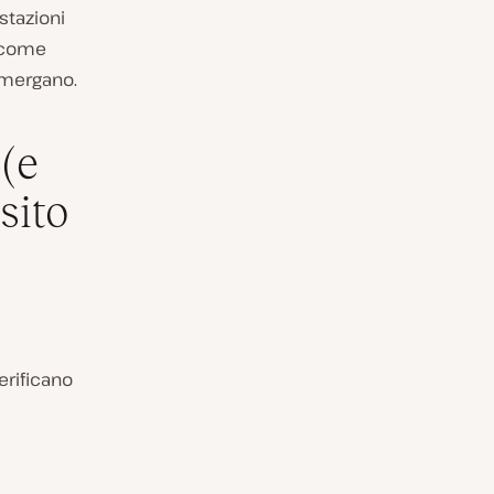
stazioni
 come
 emergano.
(e
sito
erificano