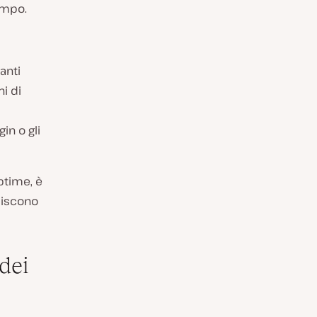
empo.
anti
i di
in o gli
ptime, è
piscono
dei