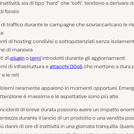
inattività, sia di tipo “hard” che “soft”, tendono a derivare d
di fondo:
 di traffico durante le campagne che sovraccaricano le ri
te
ti di hosting condivisi o sottopotenziati senza isolamen
ne di manovra
ti di
plugin
o
temi
introdotti durante gli aggiornamenti
mi di infrastruttura e
attacchi DDoS
che mettono a dura p
 e le reti
oblemi raramente appaiono in momenti opportuni. Emer
ttenzione è massima e le aspettative sono più alte.
 incidenti di breve durata possono avere un impatto enor
lentezza durante il lancio di un prodotto o una vendita p
ù danni di ore di inattività in una giornata tranquilla. Quan