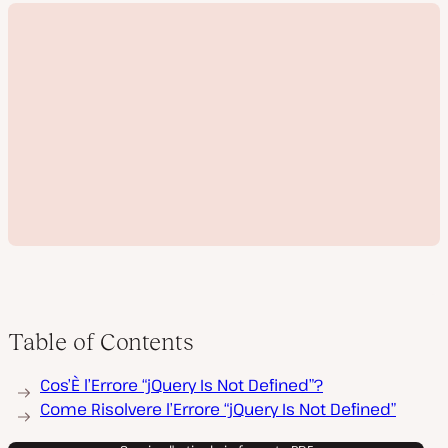
Table of Contents
R
Cos’È l’Errore “jQuery Is Not Defined”?
i
p
Come Risolvere l’Errore “jQuery Is Not Defined”
r
o