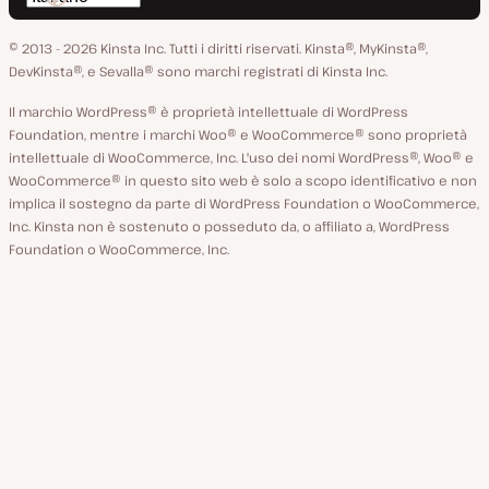
su
su
su
su
su
lingua
GitHub
X
YouTube
Facebook
LinkedIn
© 2013 - 2026 Kinsta Inc. Tutti i diritti riservati.
Kinsta®, MyKinsta®,
DevKinsta®, e Sevalla® sono marchi registrati di Kinsta Inc.
Il marchio WordPress® è proprietà intellettuale di WordPress
Foundation, mentre i marchi Woo® e WooCommerce® sono proprietà
intellettuale di WooCommerce, Inc. L'uso dei nomi WordPress®, Woo® e
WooCommerce® in questo sito web è solo a scopo identificativo e non
implica il sostegno da parte di WordPress Foundation o WooCommerce,
Inc. Kinsta non è sostenuto o posseduto da, o affiliato a, WordPress
Foundation o WooCommerce, Inc.