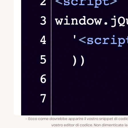
Ecco come dovrebbe apparire il vostro snippet di codic
vostro editor di codice. Non dimenticate la