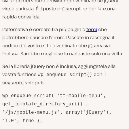
sviluppo del vostro browser per verificare se jQuery
viene caricata. È il posto più semplice per fare una
rapida convalida.
L’alternativa è cercare tra più plugin e
temi
che
potrebbero causare l’errore. Passate in rassegna il
codice del vostro sito e verificate che jQuery sia
inclusa. Sarebbe meglio se la caricaste solo una volta.
Se la libreria jQuery non è inclusa, aggiungetela alla
vostra funzione
con il
wp_enqueue_script()
seguente snippet:
wp_enqueue_script( 'tt-mobile-menu',
get_template_directory_uri() .
'/js/mobile-menu.js', array('jQuery'),
'1.0', true );