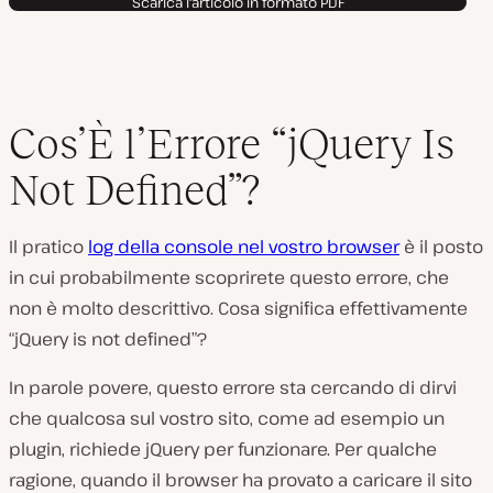
Scarica l'articolo in formato PDF
d
u
c
i
v
i
d
e
Cos’È l’Errore “jQuery Is
o
Not Defined”?
Il pratico
log della console nel vostro browser
è il posto
in cui probabilmente scoprirete questo errore, che
non è molto descrittivo. Cosa significa effettivamente
“jQuery is not defined”?
In parole povere, questo errore sta cercando di dirvi
che qualcosa sul vostro sito, come ad esempio un
plugin, richiede jQuery per funzionare. Per qualche
ragione, quando il browser ha provato a caricare il sito