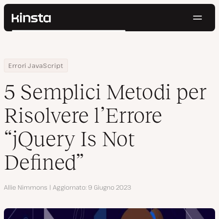
Navig
Kinsta®
Cerca
Piattaforma
Soluzioni
Accedi
Prova gratis
Home
Centro Risorse
Blog
5 Semplici Metodi per Risolvere l’Errore “jQuery Is Not Defined”
Errori JavaScript
Prezzi
Risorse
5 Semplici Metodi per
Contatti
Risolvere l’Errore
“jQuery Is Not
Defined”
Autore
Allie Nimmons
Aggiornato
9 Giugno 2023