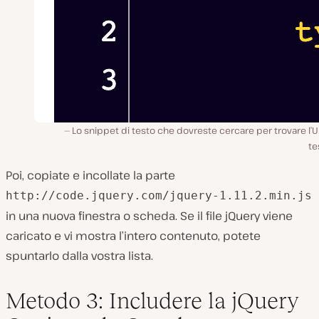
Lo snippet di testo che dovreste cercare per trovare l’
te
Poi, copiate e incollate la parte
http://code.jquery.com/jquery-1.11.2.min.js
in una nuova finestra o scheda. Se il file jQuery viene
caricato e vi mostra l’intero contenuto, potete
spuntarlo dalla vostra lista.
Metodo 3: Includere la jQuery