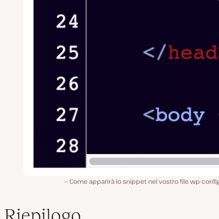
Come apparirà lo snippet nel vostro file wp-confi
Riepilogo