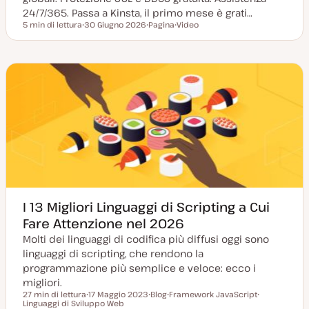
24/7/365. Passa a Kinsta, il primo mese è grati…
5 min di lettura
30 Giugno 2026
Pagina
Video
Tempo di lettura
D
P
T
a
o
i
t
s
p
a
t
o
a
t
d
g
y
i
g
p
c
i
e
o
o
n
r
t
n
e
a
n
t
u
a
t
o
I 13 Migliori Linguaggi di Scripting a Cui
Fare Attenzione nel 2026
Molti dei linguaggi di codifica più diffusi oggi sono
linguaggi di scripting, che rendono la
programmazione più semplice e veloce: ecco i
migliori.
27 min di lettura
17 Maggio 2023
Blog
Framework JavaScript
Tempo di lettura
Linguaggi di Sviluppo Web
D
P
A
A