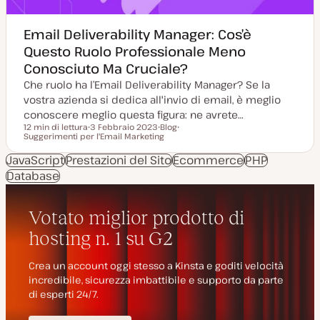
Email Deliverability Manager: Cos’è
Questo Ruolo Professionale Meno
Conosciuto Ma Cruciale?
Che ruolo ha l’Email Deliverability Manager? Se la
vostra azienda si dedica all'invio di email, è meglio
conoscere meglio questa figura: ne avrete…
12 min di lettura
3 Febbraio 2023
Blog
Tempo di lettura
Suggerimenti per l'Email Marketing
D
P
A
a
o
r
t
s
g
JavaScript
Prestazioni del Sito
Ecommerce
PHP
a
t
o
Database
a
t
m
g
y
e
g
p
n
i
e
t
o
o
r
n
a
t
a