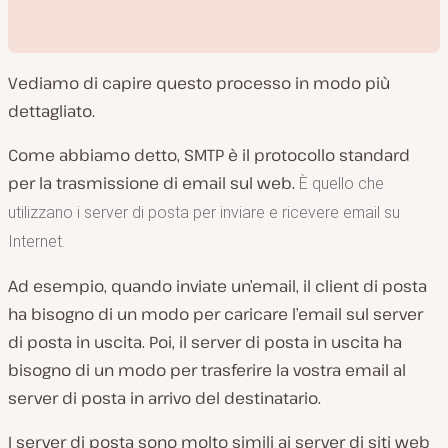
Vediamo di capire questo processo in modo più
dettagliato.
Come abbiamo detto, SMTP è il protocollo standard
per la trasmissione di email sul web.
R
È quello che
i
utilizzano i server di posta per inviare e ricevere email su
p
r
Internet.
o
d
u
Ad esempio, quando inviate un’email, il client di posta
c
i
ha bisogno di un modo per caricare l’email sul server
v
i
di posta in uscita. Poi, il server di posta in uscita ha
d
e
bisogno di un modo per trasferire la vostra email al
o
server di posta in arrivo del destinatario.
I server di posta sono molto simili ai server di siti web