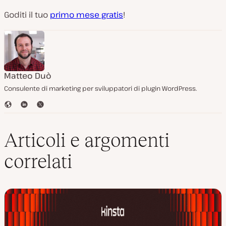
Goditi il tuo
primo mese gratis
!
Matteo Duò
Consulente di marketing per sviluppatori di plugin WordPress.
S
L
T
i
i
w
t
n
i
o
k
t
Articoli e argomenti
W
e
t
e
d
e
correlati
b
I
r
n