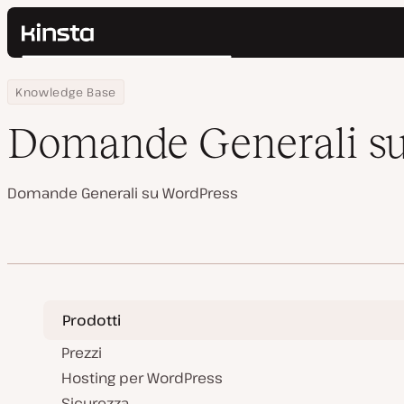
Kinsta®
Cerca
Piattaforma
Home
Centro Risorse
Domande Generali su WordPress
Knowledge Base
Soluzioni
Accedi
Prezzi
Domande Generali s
Risorse
Contatti
Domande Generali su WordPress
Prodotti
Prezzi
Hosting per WordPress
Sicurezza