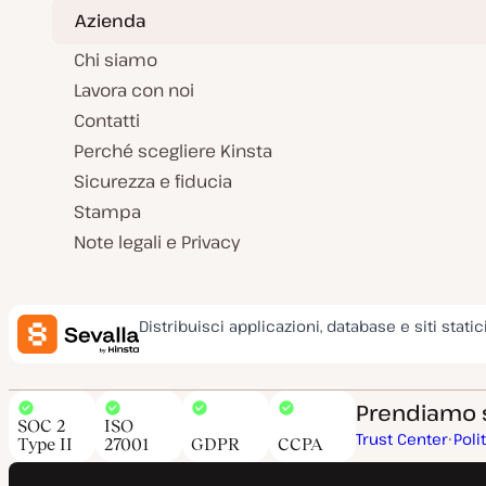
Azienda
Chi siamo
Lavora con noi
Contatti
Perché scegliere Kinsta
Sicurezza e fiducia
Stampa
Note legali e Privacy
Distribuisci applicazioni, database e siti static
Prendiamo su
SOC 2
ISO
Trust Center
Poli
Type II
27001
GDPR
CCPA