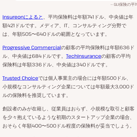
GLI保険の平
Insureonによると
、平均保険料は年額741ドル、中央値は年
額421ドルです。メディア、IT、コンサルティング分野で
は、年額505〜640ドルの範囲となっています。
Progressive Commercial
の顧客の平均保険料は年額636ド
ル、中央値は684ドルです。
TechInsurance
の顧客の平均
保険料は年額336ドル、中央値は340ドルです。
Trusted Choice
では個人事業主の場合には年額500ドル、
小規模なコンサルティング企業については年額最大3,000ド
ルの保険料を推奨しています。
創設者のみが在籍し、従業員はおらず、小規模な取引と顧客
を少々抱えているような初期のスタートアップ企業の場合、
おそらく年額400〜500ドル程度の保険料が妥当でしょう。