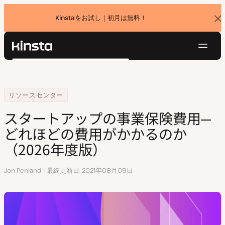
Kinstaをお試し｜初月は無料！
バ
ナ
ー
を
ナ
閉
Kinsta®
検
じ
ビ
プラットフォーム
る
索
ゲ
ソリューション
ログイン
無料でお試し
ー
Home
スタートアップの事業保険費用─どれほどの費用がかかるのか（2024
リソースセンター
価格設定
リソース
シ
スタートアップの事業保険費用─
お問い合わせ
ョ
どれほどの費用がかかるのか
ン
（2026年度版）
執
Jon Penland
最終更新日
2021年08月09日
筆