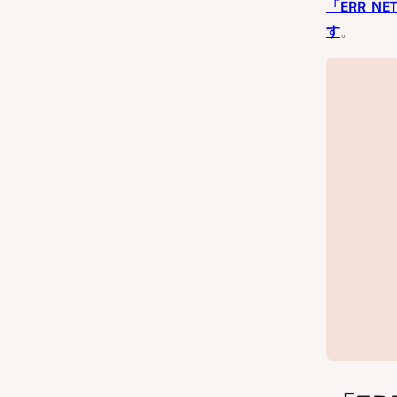
「ERR_
す
。