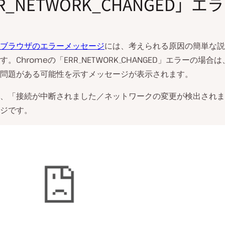
R_NETWORK_CHANGED」エ
ブラウザのエラーメッセージ
には、考えられる原因の簡単な説
。Chromeの「ERR_NETWORK_CHANGED」エラーの場合
動
問題がある可能性を示すメッセージが表示されます。
画
を
、「接続が中断されました／ネットワークの変更が検出されま
再
ジです。
生