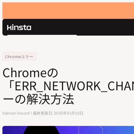
Kinsta®
検
プラットフォーム
索
ソリューション
ログイン
Home
リソースセンター
Chromeの「ERR_NETWORK_CHANGED」エラーの解決方法
Chromeエラー
価格設定
リソース
Chromeの
お問い合わせ
「ERR_NETWORK_CH
ーの解決方法
執
Salman Ravoof
最終更新日
2025年10月02日
筆