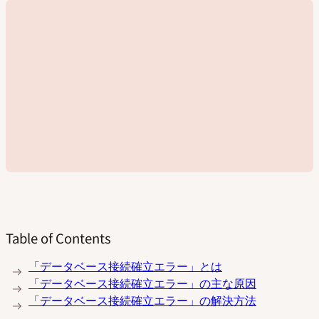
Table of Contents
動
「データベース接続確立エラー」とは
画
「データベース接続確立エラー」の主な原因
を
「データベース接続確立エラー」の解決方法
再
生