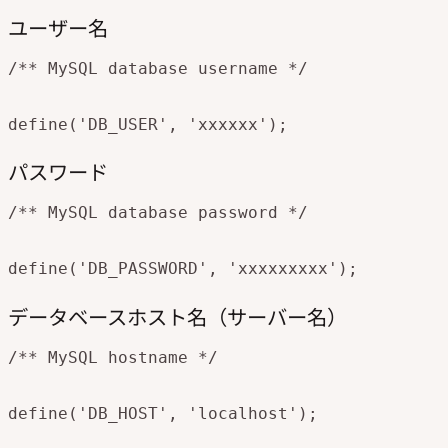
ユーザー名
/** MySQL database username */

define('DB_USER', 'xxxxxx');
パスワード
/** MySQL database password */

define('DB_PASSWORD', 'xxxxxxxxx');
データベースホスト名（サーバー名）
/** MySQL hostname */

define('DB_HOST', 'localhost');