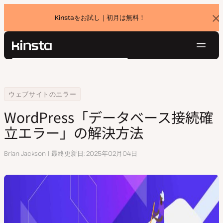
Kinstaをお試し｜初月は無料！
バ
ナ
ー
を
ナ
閉
Kinsta®
検
じ
ビ
プラットフォーム
る
索
ゲ
ソリューション
ログイン
無料でお試し
ー
Home
リソースセンター
WordPress「データベース接続確立エラー」の解決方法
ウェブサイトのエラー
価格設定
リソース
シ
WordPress「データベース接続確
お問い合わせ
ョ
立エラー」の解決方法
ン
執
Brian Jackson
最終更新日
2025年02月04日
筆