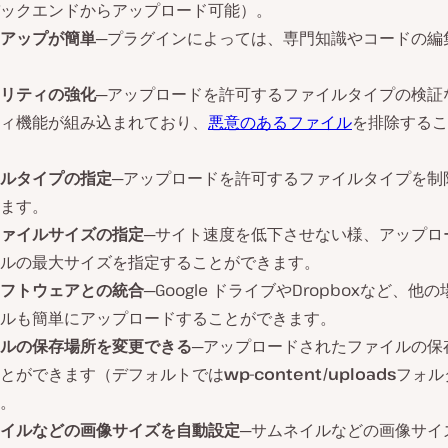
ックエンドからアップロード可能）。
アップが簡単
─プラグインによっては、専門知識やコードの編
リティの強化
─アップロードを許可するファイルタイプの検証
ィ機能が組み込まれており、
悪意のあるファイル
を排除するこ
ルタイプの指定
─アップロードを許可するファイルタイプを制
ます。
ァイルサイズの指定
─サイト速度を低下させない様、アップロ
ルの最大サイズを指定することができます。
フトウェアとの統合
─Google ドライブやDropboxなど、他
ルも簡単にアップロードすることができます。
ルの保存場所を変更できる
─アップロードされたファイルの保
とができます（デフォルトでは
wp-content/uploads
フォル
。
イルなどの画像サイズを自動設定
─サムネイルなどの画像サイ