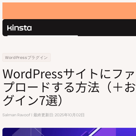
Kinsta®
検
プラットフォーム
索
ソリューション
ログイン
Home
リソースセンター
WordPressサイトにファイルをアップロードする方法（＋おすすめプ
WordPressプラグイン
価格設定
リソース
WordPressサイトに
お問い合わせ
プロードする方法（＋お
グイン7選）
執
Salman Ravoof
最終更新日
2025年10月02日
筆