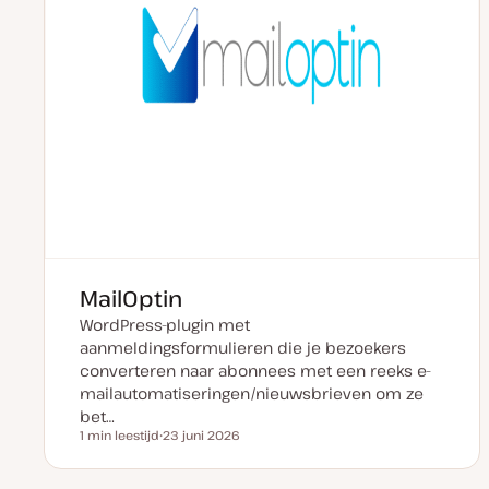
MailOptin
WordPress-plugin met
aanmeldingsformulieren die je bezoekers
converteren naar abonnees met een reeks e-
mailautomatiseringen/nieuwsbrieven om ze
bet…
1 min leestijd
23 juni 2026
Leestijd
D
a
t