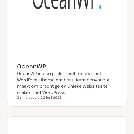
OceanWP
OceanWP is een gratis, multifunctioneel
WordPress-thema dat het uiterst eenvoudig
maakt om prachtige en unieke websites te
maken met WordPress.
2 min leestijd
22 juni 2026
Leestijd
D
a
t
u
m
v
a
n
u