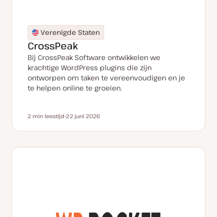
Verenigde Staten
CrossPeak
Bij CrossPeak Software ontwikkelen we
krachtige WordPress plugins die zijn
ontworpen om taken te vereenvoudigen en je
te helpen online te groeien.
2 min leestijd
22 juni 2026
Leestijd
D
a
t
u
m
v
a
n
u
p
d
a
t
e