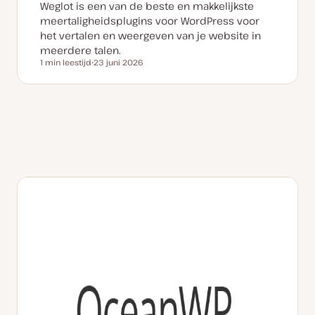
Weglot is een van de beste en makkelijkste
meertaligheidsplugins voor WordPress voor
het vertalen en weergeven van je website in
meerdere talen.
1 min leestijd
23 juni 2026
Leestijd
D
a
t
u
m
v
a
n
u
p
d
a
t
e