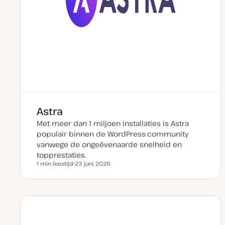
Astra
Met meer dan 1 miljoen installaties is Astra
populair binnen de WordPress-community
vanwege de ongeëvenaarde snelheid en
topprestaties.
1 min leestijd
23 juni 2026
Leestijd
D
a
t
u
m
v
a
n
u