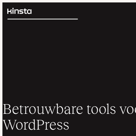
Kinsta®
Zoeken
Platform
Oplossingen
Inloggen
Prijzen
Bronnen
Contact
Betrouwbare tools vo
WordPress