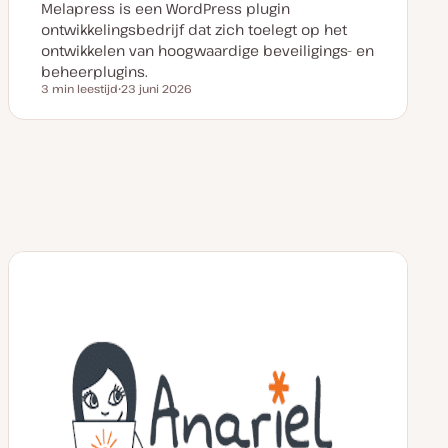
Melapress is een WordPress plugin
ontwikkelingsbedrijf dat zich toelegt op het
ontwikkelen van hoogwaardige beveiligings- en
beheerplugins.
3 min leestijd
23 juni 2026
Leestijd
D
a
t
u
m
v
a
n
u
p
d
a
t
e