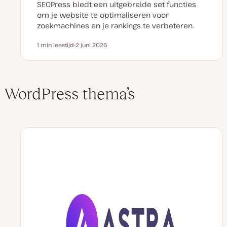
SEOPress biedt een uitgebreide set functies
om je website te optimaliseren voor
zoekmachines en je rankings te verbeteren.
1 min leestijd
2 juni 2026
Leestijd
D
a
t
u
m
v
WordPress thema’s
a
n
u
p
d
a
t
e