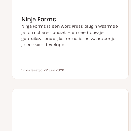
Ninja Forms
Ninja Forms is een WordPress plugin waarmee
je formulieren bouwt. Hiermee bouw je
gebruiksvriendelijke formulieren waardoor je
je een webdeveloper…
1 min leestijd
22 juni 2026
Leestijd
D
a
t
u
m
v
a
n
u
p
d
a
t
e