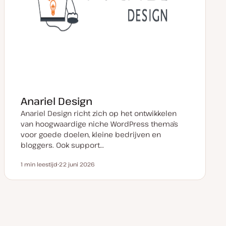
Anariel Design
Anariel Design richt zich op het ontwikkelen
van hoogwaardige niche WordPress thema’s
voor goede doelen, kleine bedrijven en
bloggers. Ook support…
1 min leestijd
22 juni 2026
Leestijd
D
a
t
u
m
v
a
n
u