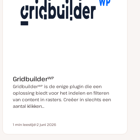
Gridbuilderᵂᴾ
Gridbuilderᵂᴾ is de enige plugin die een
oplossing biedt voor het indelen en filteren
van content in rasters. Creëer in slechts een
aantal klikken…
1 min leestijd
2 juni 2026
Leestijd
D
a
t