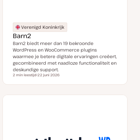
Verenigd Koninkrijk
Barn2
Barn2 biedt meer dan 19 bekroonde
WordPress en WooCommerce plugins
waarmee je betere digitale ervaringen creëert,
gecombineerd met naadloze functionaliteit en
deskundige support.
2 min leestijd
22 juni 2026
Leestijd
D
a
t
u
m
v
a
n
u
p
d
a
t
e