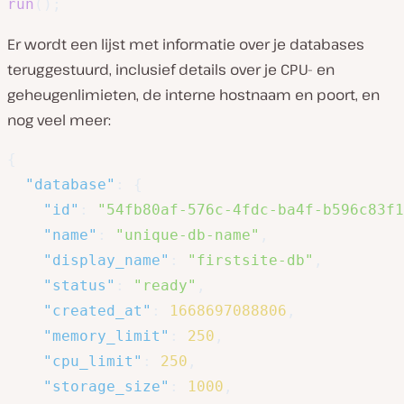
run
(
)
;
Er wordt een lijst met informatie over je databases
teruggestuurd, inclusief details over je CPU- en
geheugenlimieten, de interne hostnaam en poort, en
nog veel meer:
{
"database"
:
{
"id"
:
"54fb80af-576c-4fdc-ba4f-b596c83f1
"name"
:
"unique-db-name"
,
"display_name"
:
"firstsite-db"
,
"status"
:
"ready"
,
"created_at"
:
1668697088806
,
"memory_limit"
:
250
,
"cpu_limit"
:
250
,
"storage_size"
:
1000
,