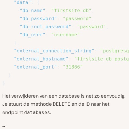
"data"
:
{
"db_name"
:
"firstsite-db"
,
"db_password"
:
"password"
,
"db_root_password"
:
"password"
,
"db_user"
:
"username"
}
,
"external_connection_string"
:
"postgresq
"external_hostname"
:
"firstsite-db-postg
"external_port"
:
"31866"
}
}
Het verwijderen van een database is net zo eenvoudig.
Je stuurt de methode
en de ID naar het
DELETE
endpoint
:
databases