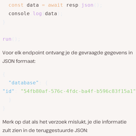
const
 data 
=
await
 resp
.
json
(
)
;
  console
.
log
(
data
)
;
}
run
(
)
;
Voor elk endpoint ontvang je de gevraagde gegevens in
JSON formaat:
{
"database"
:
{
"id"
:
"54fb80af-576c-4fdc-ba4f-b596c83f15a1"
}
}
Merk op dat als het verzoek mislukt, je die informatie
zult zien in de teruggestuurde JSON: