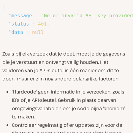
{
"message"
:
"No or invalid API key provide
"status"
:
401
,
"data"
:
null
}
Zoals bij elk verzoek dat je doet, moet je de gegevens
die je verstuurt en ontvangt veilig houden. Het
valideren van je API-sleutel is één manier om dit te
doen, maar er zijn nog andere belangrijke factoren:
‘Hardcode’ geen informatie in je verzoeken, zoals
ID’s of je API-sleutel. Gebruik in plaats daarvan
omgevingsvariabelen om je code bijna ‘anoniem’
te maken.
Controleer regelmatig of er updates zijn voor de