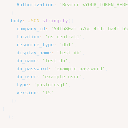
Authorization
:
'Bearer <YOUR_TOKEN_HERE
}
,
body
:
JSON
.
stringify
(
{
company_id
:
'54fb80af-576c-4fdc-ba4f-b5
location
:
'us-central1'
,
resource_type
:
'db1'
,
display_name
:
'test-db'
,
db_name
:
'test-db'
,
db_password
:
'example-password'
,
db_user
:
'example-user'
,
type
:
'postgresql'
,
version
:
'15'
}
)
}
)
;