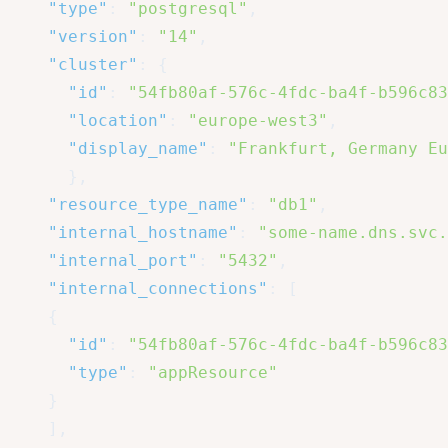
"type"
:
"postgresql"
,
"version"
:
"14"
,
"cluster"
:
{
"id"
:
"54fb80af-576c-4fdc-ba4f-b596c83
"location"
:
"europe-west3"
,
"display_name"
:
"Frankfurt, Germany Eu
}
,
"resource_type_name"
:
"db1"
,
"internal_hostname"
:
"some-name.dns.svc.
"internal_port"
:
"5432"
,
"internal_connections"
:
[
{
"id"
:
"54fb80af-576c-4fdc-ba4f-b596c83
"type"
:
"appResource"
}
]
,