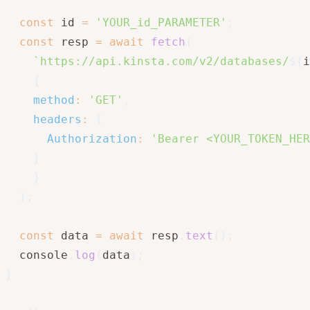
const
 id 
=
'YOUR_id_PARAMETER'
;
const
 resp 
=
await
fetch
(
`
https://api.kinsta.com/v2/databases/
${
i
{
method
:
'GET'
,
headers
:
{
Authorization
:
'Bearer <YOUR_TOKEN_HER
}
}
)
;
const
 data 
=
await
 resp
.
text
(
)
;
  console
.
log
(
data
)
;
}