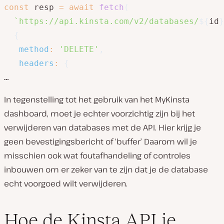
const
 resp 
=
await
fetch
(
`
https://api.kinsta.com/v2/databases/
${
id
}
{
method
:
'DELETE'
,
headers
:
{
In tegenstelling tot het gebruik van het MyKinsta
dashboard, moet je echter voorzichtig zijn bij het
verwijderen van databases met de API. Hier krijg je
geen bevestigingsbericht of ‘buffer’ Daarom wil je
misschien ook wat foutafhandeling of controles
inbouwen om er zeker van te zijn dat je de database
echt voorgoed
wilt
verwijderen.
Hoe de Kinsta API je