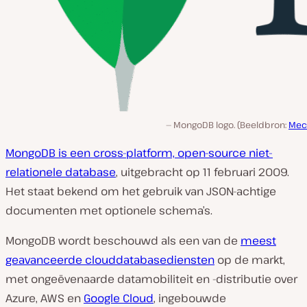
MongoDB logo. (Beeldbron:
Mec
MongoDB is een cross-platform, open-source niet-
relationele database
, uitgebracht op 11 februari 2009.
Het staat bekend om het gebruik van JSON-achtige
documenten met optionele schema’s.
MongoDB wordt beschouwd als een van de
meest
geavanceerde clouddatabasediensten
op de markt,
met ongeëvenaarde datamobiliteit en -distributie over
Azure, AWS en
Google Cloud
, ingebouwde