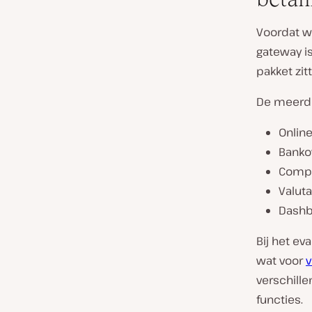
Voordat w
gateway i
pakket zi
De meerde
Online
Bankov
Compa
Valut
Dashb
Bij het ev
wat voor
v
verschill
functies.