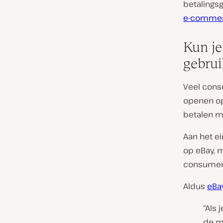
betalings
e-commer
Kun je
gebrui
Veel cons
openen op 
betalen m
Aan het e
op eBay, m
consumen
Aldus
eBa
“Als 
de m