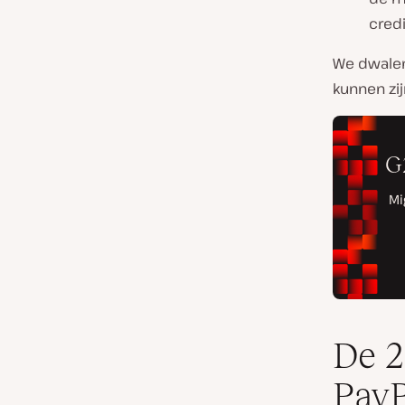
cred
We dwalen 
kunnen zij
De 2
PayP