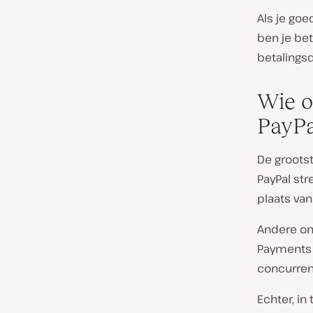
Als je goe
ben je bet
betalingsd
Wie o
PayPa
De grootst
PayPal str
plaats van
Andere on
Payments 
concurren
Echter, in