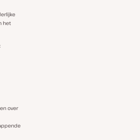
erlijke
n het
:
ken over
l
lappende