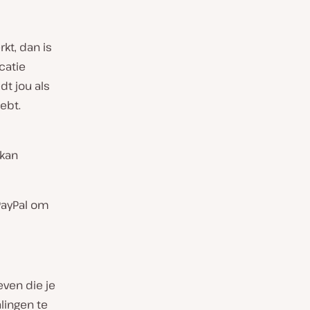
rkt, dan is
catie
dt jou als
ebt.
 kan
 PayPal om
even die je
lingen te