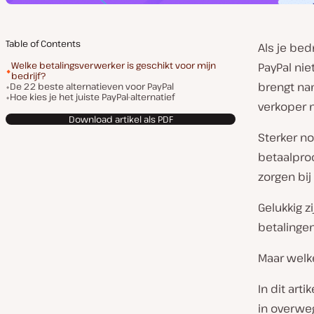
Table of Contents
Als je bed
Welke betalingsverwerker is geschikt voor mijn
PayPal nie
bedrijf?
brengt nam
De 22 beste alternatieven voor PayPal
Hoe kies je het juiste PayPal-alternatief
verkoper n
Download artikel als PDF
Sterker no
betaalproc
zorgen bij
Gelukkig z
betalingen
Maar welk
In dit art
in overwe