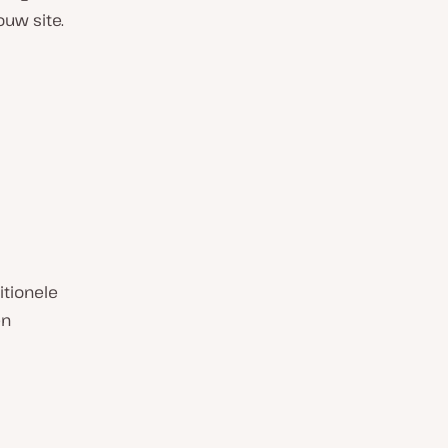
ouw site.
itionele
en