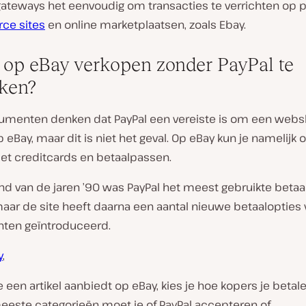
gateways het eenvoudig om transacties te verrichten op 
ce sites
en online marketplaatsen, zoals Ebay.
 op eBay verkopen zonder PayPal te
ken?
umenten denken dat PayPal een vereiste is om een webs
eBay, maar dit is niet het geval. Op eBay kun je namelijk 
et creditcards en betaalpassen.
ind van de jaren ’90 was PayPal het meest gebruikte beta
aar de site heeft daarna een aantal nieuwe betaalopties 
ten geïntroduceerd.
y
,
je een artikel aanbiedt op eBay, kies je hoe kopers je betalen
eeste categorieën moet je of PayPal accepteren of