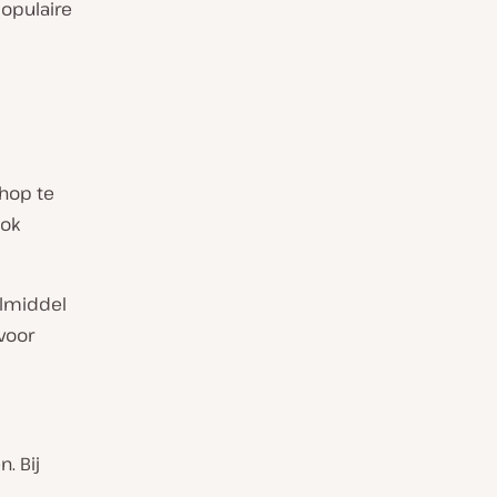
populaire
hop te
ook
almiddel
voor
. Bij