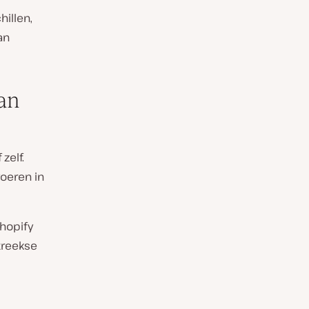
hillen,
an
van
zelf.
oeren in
hopify
treekse