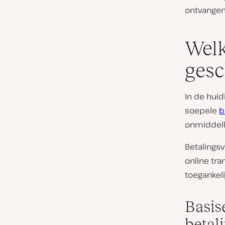
ontvangen 
Welk
gesc
In de hui
soepele
b
onmiddelli
Betalingsv
online tr
toegankeli
Basis
betal