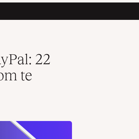
egen
yPal: 22
om te