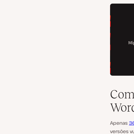
Como
Wor
Apenas
3
versões vu