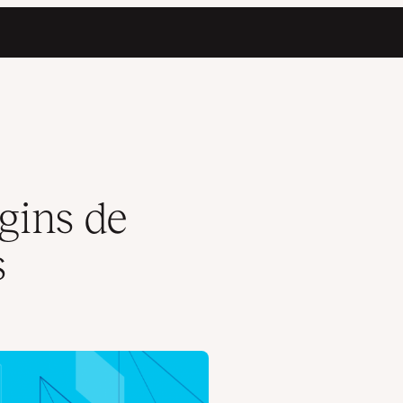
ordPress
gins de
s