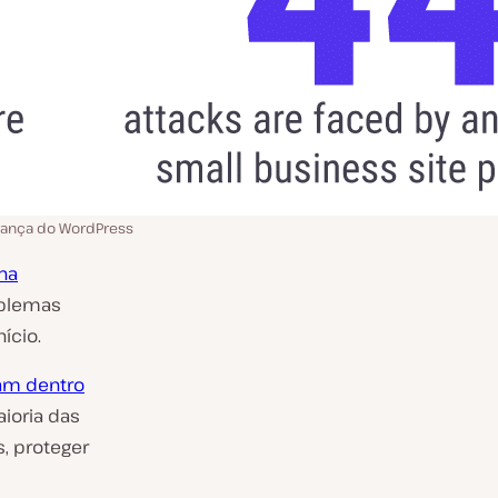
urança do WordPress
na
oblemas
ício.
am dentro
ioria das
, proteger