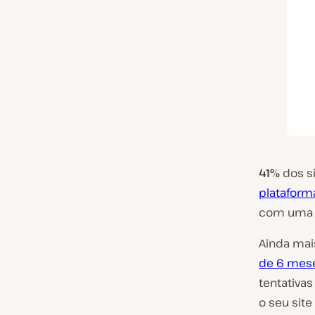
41%
dos s
platafor
com um
Ainda mai
de 6 mes
tentativa
o seu site