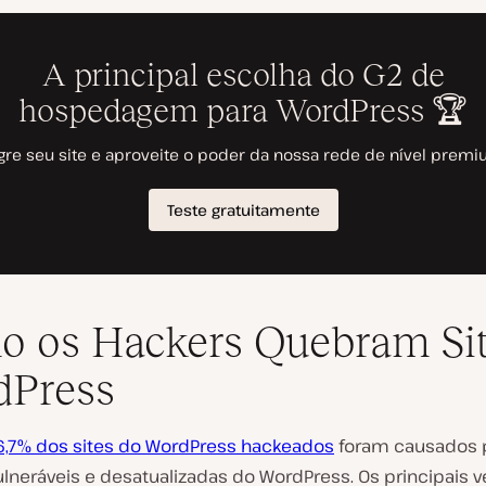
 os Hackers Quebram Si
dPress
6,7% dos sites do WordPress hackeados
foram causados 
lneráveis e desatualizadas do WordPress. Os principais v