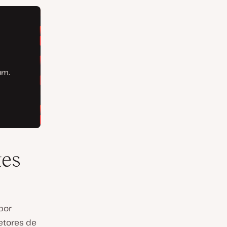
tes
por
etores de