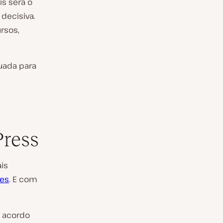
s será o
 decisiva.
rsos,
uada para
Press
is
tes
. E com
e acordo