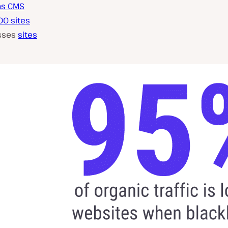
as CMS
00 sites
esses
sites