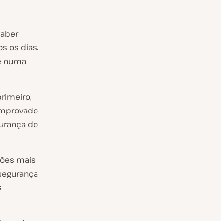
saber
s os dias.
he numa
rimeiro,
omprovado
gurança do
ções mais
segurança
s