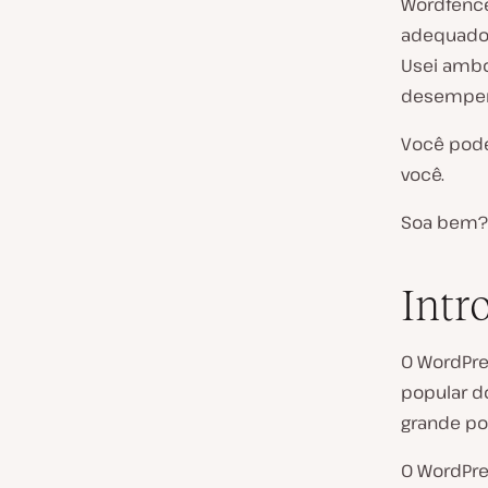
Wordfence
adequado p
Usei ambo
desempenh
Você pode
você.
Soa bem?
Intr
O WordPre
popular d
grande po
O WordPre