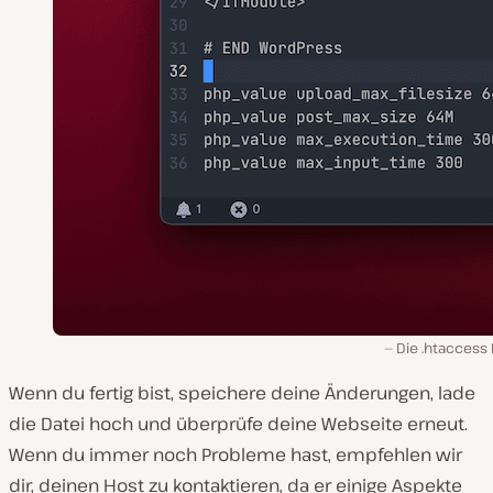
Die .htaccess 
Wenn du fertig bist, speichere deine Änderungen, lade
die Datei hoch und überprüfe deine Webseite erneut.
Wenn du immer noch Probleme hast, empfehlen wir
dir, deinen Host zu kontaktieren, da er einige Aspekte