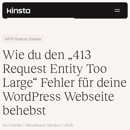
Navig
Kinsta®
Suchen
Plattform
Lösungen
Anmelden
Kostenlos testen
Home
Ressourcen Center
Wie du den „413 Request Entity Too Large“ Fehler für deine Wor
HTTP Status Codes
Preise
Ressourcen
Wie du den „413
Kontakt
Request Entity Too
Large“ Fehler für deine
WordPress Webseite
behebst
Autor
Tom Rankin
Aktualisiert
Oktober 1, 2025