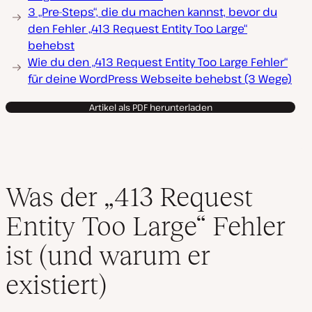
3 „Pre-Steps“, die du machen kannst, bevor du
den Fehler „413 Request Entity Too Large“
behebst
Wie du den „413 Request Entity Too Large Fehler“
für deine WordPress Webseite behebst (3 Wege)
Artikel als PDF herunterladen
Was der „413 Request
Entity Too Large“ Fehler
ist (und warum er
existiert)