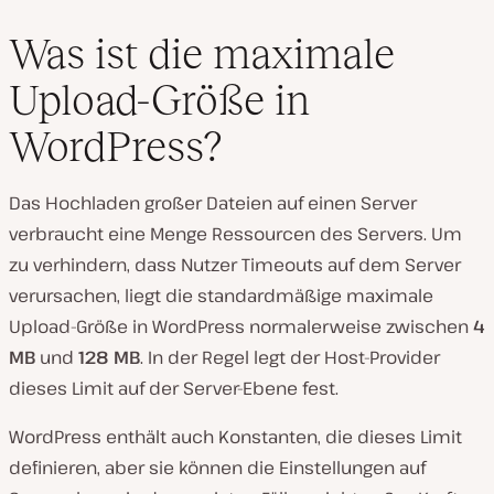
Was ist die maximale
Upload-Größe in
V
WordPress?
i
d
e
o
Das Hochladen großer Dateien auf einen Server
a
b
verbraucht eine Menge Ressourcen des Servers. Um
s
zu verhindern, dass Nutzer Timeouts auf dem Server
p
i
verursachen, liegt die standardmäßige maximale
e
l
Upload-Größe in WordPress normalerweise zwischen
4
e
n
MB
und
128 MB
. In der Regel legt der Host-Provider
dieses Limit auf der Server-Ebene fest.
WordPress enthält auch Konstanten, die dieses Limit
definieren, aber sie können die Einstellungen auf