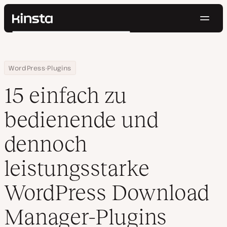
Navig
Kinsta®
Suchen
Plattform
Lösungen
Anmelden
Kostenlos testen
Home
Ressourcen Center
15 einfach zu bedienende und dennoch leistungsstarke WordPr
WordPress-Plugins
Preise
Ressourcen
15 einfach zu
Kontakt
bedienende und
dennoch
leistungsstarke
WordPress Download
Manager-Plugins