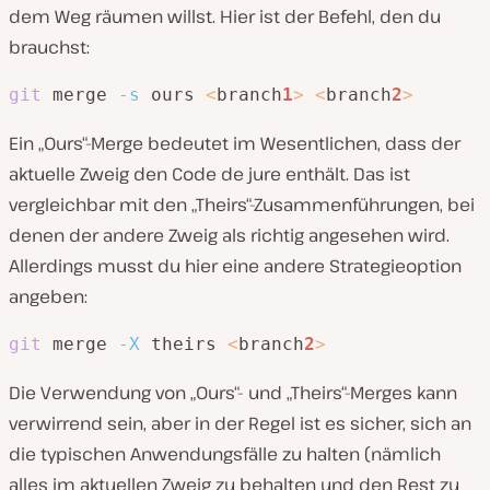
dem Weg räumen willst. Hier ist der Befehl, den du
brauchst:
git
 merge 
-s
 ours 
<
branch
1
>
<
branch
2
>
Ein „Ours“-Merge bedeutet im Wesentlichen, dass der
aktuelle Zweig den Code
de jure
enthält. Das ist
vergleichbar mit den „Theirs“-Zusammenführungen, bei
denen der andere Zweig als richtig angesehen wird.
Allerdings musst du hier eine andere Strategieoption
angeben:
git
 merge 
-X
 theirs 
<
branch
2
>
Die Verwendung von „Ours“- und „Theirs“-Merges kann
verwirrend sein, aber in der Regel ist es sicher, sich an
die typischen Anwendungsfälle zu halten (nämlich
alles im aktuellen Zweig zu behalten und den Rest zu