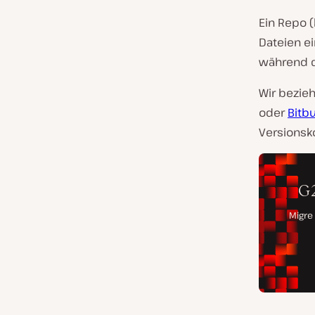
Ein Repo (
Dateien ei
während d
Wir bezieh
oder
Bitb
Versionsko