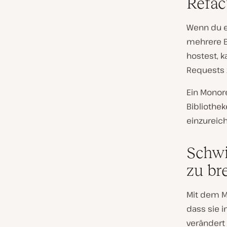
Refac
Wenn du e
mehrere B
hostest, k
Requests 
Ein Monor
Bibliothe
einzureic
Schwi
zu br
Mit dem Mo
dass sie 
verändert 