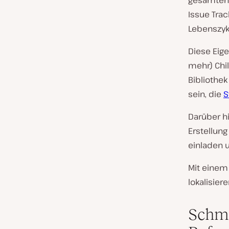
Issue Tra
Lebenszyk
Diese Eig
mehr) Chi
Bibliothek
sein, die
S
Darüber h
Erstellun
einladen 
Mit einem
lokalisie
Schme