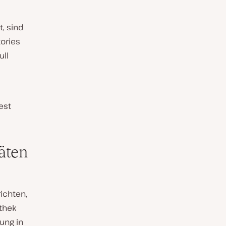
, sind
ories
ull
est
äten
ichten,
thek
ung in