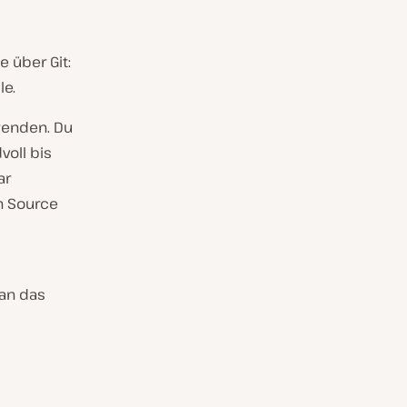
 über Git:
le.
wenden. Du
voll bis
ar
n Source
man das