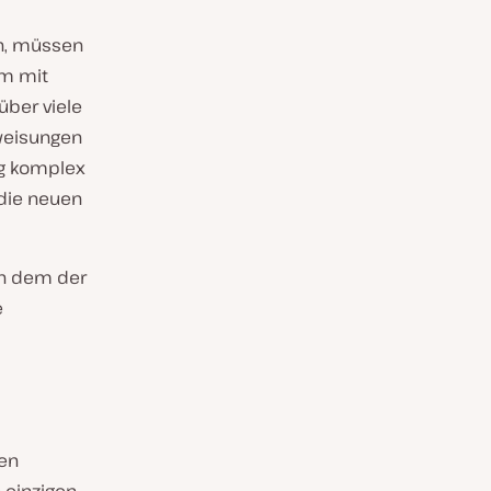
n, müssen
um mit
über viele
nweisungen
ng komplex
 die neuen
 an dem der
e
den
 einzigen