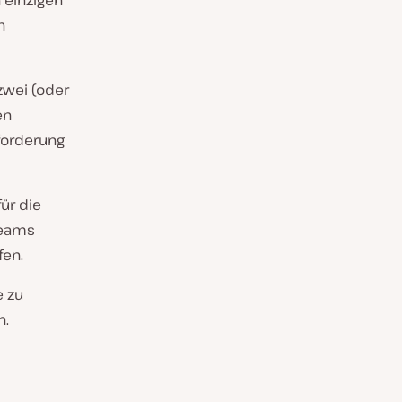
n
zwei (oder
en
sforderung
ür die
Teams
fen.
e zu
n.