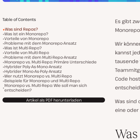
Table of Contents
Es gibt zw
Was sind Repos?
Monorepo v
Was ist ein Monorepo?
Vorteile von Monorepo
Probleme mit dem Monorepo-Ansatz
Wir könne
Was ist Multi-Repo?
kannst jed
Vorteile von Multi-Repo
Probleme mit dem Multi-Repo-Ansatz
tausende
Monorepo vs. Multi-Repo: Primäre Unterschiede
Hybrider Poly-As-Mono-Ansatz
Teammitgl
Hybrider Mono-As-Poly-Ansatz
Wer nutzt Monorepo vs. Multi-Repo
Code hoste
Beispiele für Monorepo und Multi-Repo
Monorepo vs. Multi-Repo: Wie soll man sich
entscheid
entscheiden?
Artikel als PDF herunterladen
Was sind 
eine oder
Was 