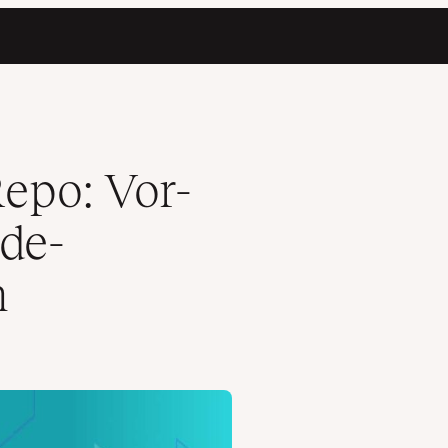
y-Strategien
epo: Vor-
de-
n