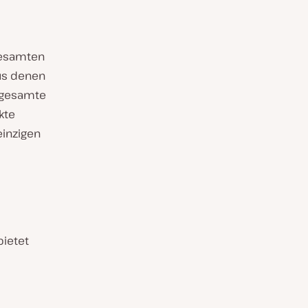
gesamten
aus denen
e gesamte
kte
einzigen
bietet