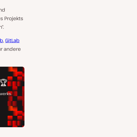
und
s Projekts
“.
ub
,
GitLab
ür andere