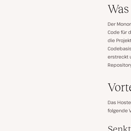
Was 
Der Monor
Code für 
die Proje
Codebasis
erstreckt 
Repositor
Vort
Das Hoste
folgende V
Senkt