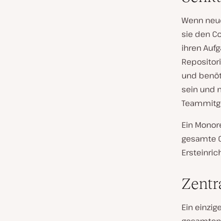
Wenn neue
sie den Co
ihren Aufg
Repositor
und benöti
sein und 
Teammitgl
Ein Monore
gesamte 
Ersteinric
Zentr
Ein einzig
gesamten 