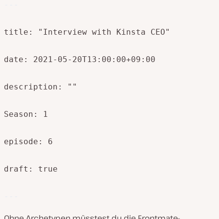
---
title: "Interview with Kinsta CEO"

date: 2021-05-20T13:00:00+09:00

description: ""

Season: 1

episode: 6

draft: true
---
Ohne Archetypen müsstest du die Frontmate-