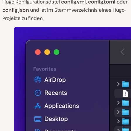
Hugo-Konfigurationsdatei
config.yml
,
config.toml
oder
config.json
und ist im Stammverzeichnis eines Hugo-
Projekts zu finden.