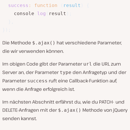
success
:
function
(
result
)
{
    console
.
log
(
result
)
;
}
,
}
)
;
Die Methode
hat verschiedene Parameter,
$.ajax()
die wir verwenden können.
Im obigen Code gibt der Parameter
die URL zum
url
Server an, der Parameter
den Anfragetyp und der
type
Parameter
ruft eine Callback-Funktion auf,
success
wenn die Anfrage erfolgreich ist.
Im nächsten Abschnitt erfährst du, wie du PATCH- und
DELETE-Anfragen mit der
Methode von jQuery
$.ajax()
senden kannst.