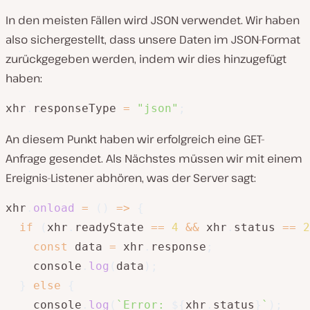
In den meisten Fällen wird JSON verwendet. Wir haben
also sichergestellt, dass unsere Daten im JSON-Format
zurückgegeben werden, indem wir dies hinzugefügt
haben:
xhr
.
responseType 
=
"json"
;
An diesem Punkt haben wir erfolgreich eine GET-
Anfrage gesendet. Als Nächstes müssen wir mit einem
Ereignis-Listener abhören, was der Server sagt:
xhr
.
onload
=
(
)
=>
{
if
(
xhr
.
readyState 
==
4
&&
 xhr
.
status 
==
2
const
 data 
=
 xhr
.
response
;
    console
.
log
(
data
)
;
}
else
{
    console
.
log
(
`
Error: 
${
xhr
.
status
}
`
)
;