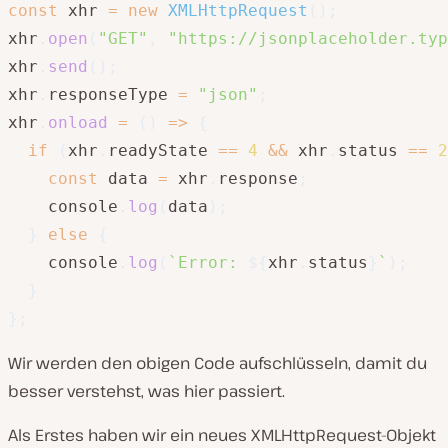
const
 xhr 
=
new
XMLHttpRequest
(
)
;
xhr
.
open
(
"GET"
,
"https://jsonplaceholder.typ
xhr
.
send
(
)
;
xhr
.
responseType 
=
"json"
;
xhr
.
onload
=
(
)
=>
{
if
(
xhr
.
readyState 
==
4
&&
 xhr
.
status 
==
2
const
 data 
=
 xhr
.
response
;
    console
.
log
(
data
)
;
}
else
{
    console
.
log
(
`
Error: 
${
xhr
.
status
}
`
)
;
}
}
;
Wir werden den obigen Code aufschlüsseln, damit du
besser verstehst, was hier passiert.
Als Erstes haben wir ein neues XMLHttpRequest-Objekt