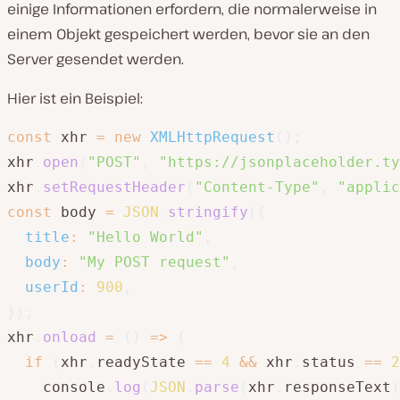
einige Informationen erfordern, die normalerweise in
einem Objekt gespeichert werden, bevor sie an den
Server gesendet werden.
Hier ist ein Beispiel:
const
 xhr 
=
new
XMLHttpRequest
(
)
;
xhr
.
open
(
"POST"
,
"https://jsonplaceholder.ty
xhr
.
setRequestHeader
(
"Content-Type"
,
"applic
const
 body 
=
JSON
.
stringify
(
{
title
:
"Hello World"
,
body
:
"My POST request"
,
userId
:
900
,
}
)
;
xhr
.
onload
=
(
)
=>
{
if
(
xhr
.
readyState 
==
4
&&
 xhr
.
status 
==
2
    console
.
log
(
JSON
.
parse
(
xhr
.
responseText
)