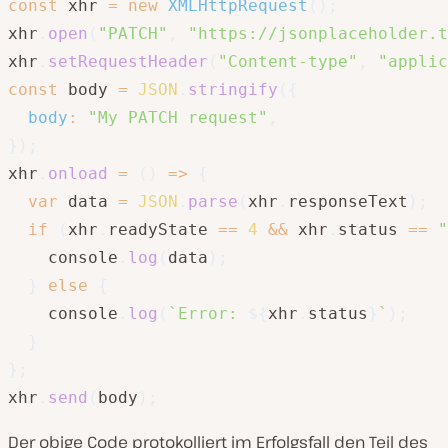
const
 xhr 
=
new
XMLHttpRequest
(
)
;
xhr
.
open
(
"PATCH"
,
"https://jsonplaceholder.t
xhr
.
setRequestHeader
(
"Content-type"
,
"applic
const
 body 
=
JSON
.
stringify
(
{
body
:
"My PATCH request"
,
}
)
;
xhr
.
onload
=
(
)
=>
{
var
 data 
=
JSON
.
parse
(
xhr
.
responseText
)
;
if
(
xhr
.
readyState 
==
4
&&
 xhr
.
status 
==
"
    console
.
log
(
data
)
;
}
else
{
    console
.
log
(
`
Error: 
${
xhr
.
status
}
`
)
;
}
}
;
xhr
.
send
(
body
)
;
Der obige Code protokolliert im Erfolgsfall den Teil des