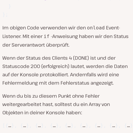
}
}
;
Im obigen Code verwenden wir den
Event-
onload
Listener. Mit einer
-Anweisung haben wir den Status
if
der Serverantwort überprüft.
Wenn der Status des Clients 4 (DONE) ist und der
Statuscode 200 (erfolgreich) lautet, werden die Daten
auf der Konsole protokolliert. Andernfalls wird eine
Fehlermeldung mit dem Fehlerstatus angezeigt.
Wenn du bis zu diesem Punkt ohne Fehler
weitergearbeitet hast, solltest du ein Array von
Objekten in deiner Konsole habenː
[
{
…
}
,
{
…
}
,
{
…
}
,
{
…
}
,
{
…
}
,
{
…
}
,
{
…
}
,
{
…
}
,
{
…
}