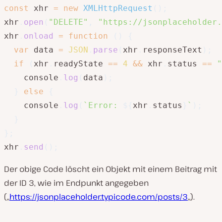
const
 xhr 
=
new
XMLHttpRequest
(
)
;
xhr
.
open
(
"DELETE"
,
"https://jsonplaceholder.
xhr
.
onload
=
function
(
)
{
var
 data 
=
JSON
.
parse
(
xhr
.
responseText
)
;
if
(
xhr
.
readyState 
==
4
&&
 xhr
.
status 
==
"
    console
.
log
(
data
)
;
}
else
{
    console
.
log
(
`
Error: 
${
xhr
.
status
}
`
)
;
}
}
;
xhr
.
send
(
)
;
Der obige Code löscht ein Objekt mit einem Beitrag mit
der ID 3, wie im Endpunkt angegeben
(„
https://jsonplaceholder.typicode.com/posts/3
„).