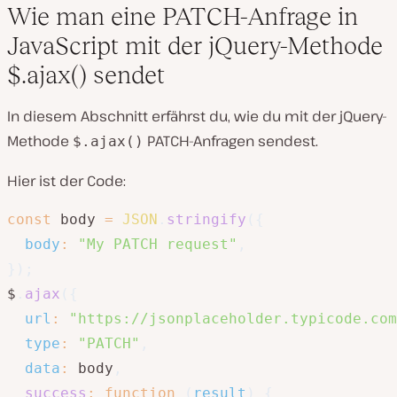
Wie man eine PATCH-Anfrage in
JavaScript mit der jQuery-Methode
$.ajax() sendet
In diesem Abschnitt erfährst du, wie du mit der jQuery-
Methode
PATCH-Anfragen sendest.
$.ajax()
Hier ist der Code:
const
 body 
=
JSON
.
stringify
(
{
body
:
"My PATCH request"
,
}
)
;
$
.
ajax
(
{
url
:
"https://jsonplaceholder.typicode.com
type
:
"PATCH"
,
data
:
 body
,
success
:
function
(
result
)
{